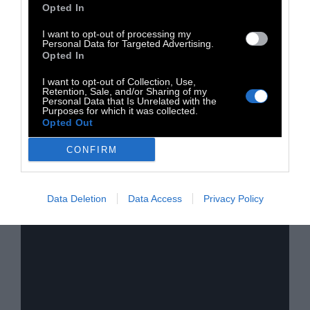
Opted In
τη Λιάνα Κανέλλη. Η βουλευτής του ΚΚΕ
απάντησε ότι η συγγνώμη του προέδρου της
I want to opt-out of processing my
Personal Data for Targeted Advertising.
Βουλής δεν την καλύπτει, διότι ο Γιώργος
Opted In
Στύλιος είναι εκπρόσωπος της κυβέρνησης.
I want to opt-out of Collection, Use,
Retention, Sale, and/or Sharing of my
Personal Data that Is Unrelated with the
«Οι εντάσεις μπορούν να οδηγήσουν σε
Purposes for which it was collected.
Opted Out
λεκτικές υπερβολές. Προφανώς δεν ήθελα να
θίξω την κ. Κανέλλη. Ήταν λάθος οι
CONFIRM
αναφορές στον κ. Κασιδιάρη», δήλωσε ο
Γιώργος Στύλιος...
Data Deletion
Data Access
Privacy Policy