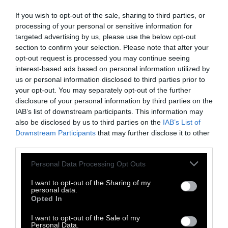
If you wish to opt-out of the sale, sharing to third parties, or
Η βουλευτής του ΚΚΕ ζήτησε την
processing of your personal or sensitive information for
targeted advertising by us, please use the below opt-out
παρέμβαση του προεδρείου και φώναξε
section to confirm your selection. Please note that after your
στον αντιπρόεδρο της Βουλής Γιάννη
opt-out request is processed you may continue seeing
Δριβελέγκα ότι πρέπει «να ντρέπεται» που
interest-based ads based on personal information utilized by
us or personal information disclosed to third parties prior to
δεν αντιδρά. «Εγώ να ντρέπομαι και όχι
your opt-out. You may separately opt-out of the further
εσείς που διακόπτετε;» της απάντησε.
disclosure of your personal information by third parties on the
Απευθυνόμενος στον κ. Στύλιο είπε: «Και
IAB’s list of downstream participants. This information may
also be disclosed by us to third parties on the
IAB’s List of
σεις, κύριε υπουργέ, τι εκφράσεις είναι
Downstream Participants
that may further disclose it to other
αυτές;». Η βουλευτής του ΚΚΕ έφυγε και
third parties.
πήγε στο Γραφείο του πρωθυπουργού για
Personal Data Processing Opt Outs
να κάνει παράσταση διαμαρτυρίας.
I want to opt-out of the Sharing of my
personal data.
Στο επεισόδιο αναγκάστηκε να παρέμβει ο
Opted In
πρόεδρος της Βουλής Ευάγγελος
I want to opt-out of the Sale of my
Μεϊμαράκης, ο οποίος ζήτησε συγγνώμη από
Personal Data.