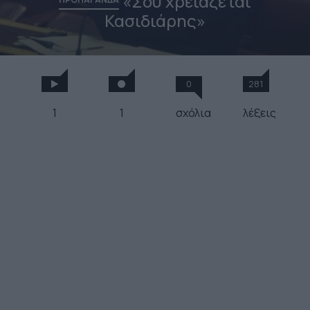
«Σου χρειάζεται
Κασιδιάρης»
0
281
1
1
σχόλια
λέξεις