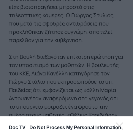
είχε βιαιοπραγήσει μπροστά στις
τηλεοπτικές κάμερες. Ο Γιώργος Στύλιος,
που μετά τις σφοδρές αντιδράσεις που
προκλήθηκαν ζήτησε συγνώμη, αποτελεί
παρελθόν για την κυβέρνηση.
Στη Βουλή διεξαγόταν επίκαιρη ερώτηση για
τον υποσιτισμό των μαθητών. Η βουλευτής
του ΚΚΕ, Λιάνα Κανέλλη κατηγόρησε τον
Γιώργο Στύλιο που εκπροσωπούσε το υπ.
Παιδείας ότι εμφανίζεται ως «άλλη Μαρία
Αντουανέτα» αναφερόμενη στο γεγονός ότι
το υπουργείο μοιράζει ένα φρούτο την
ημέρα στους μαθητές. «Θέλεις Κασιδιάρη»
ήταν η απάντηση του Γιώργου Στύλιου, που
Doc TV -
Do Not Process My Personal Information
πρόσθεσε: «Θέλεις να με κάνεις Κασιδιάρη!».