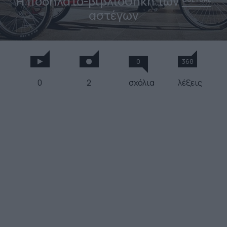
Η ποδηλατο-βιβλιοθήκη των
αστέγων
0
368
0
2
σχόλια
λέξεις