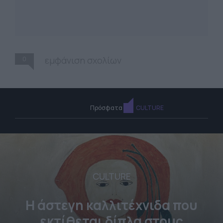
0
εμφάνιση σχολίων
Πρόσφατα
CULTURE
CULTURE
Η άστεγη καλλιτέχνιδα που
εκτίθεται δίπλα στους