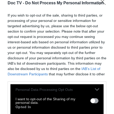
Doc TV -
Do Not Process My Personal Information
If you wish to opt-out of the sale, sharing to third parties, or
processing of your personal or sensitive information for
targeted advertising by us, please use the below opt-out
section to confirm your selection. Please note that after your
opt-out request is processed you may continue seeing
interest-based ads based on personal information utilized by
us or personal information disclosed to third parties prior to
your opt-out. You may separately opt-out of the further
disclosure of your personal information by third parties on the
Ocas
, κάτι ανάλογο με το δικό μας περιοδικό
IAB’s list of downstream participants. This information may
δρόμου
Σχεδία
. Ο Mendonça μέσω του
also be disclosed by us to third parties on the
IAB’s List of
Downstream Participants
that may further disclose it to other
Κινήματος για τον
Άστεγο Πληθυσμό
, του
third parties.
οποίου είναι πλέον επικεφαλής, υποστηρίζει
Personal Data Processing Opt Outs
χιλιάδες άστεγους ποικιλοτρόπως.
I want to opt-out of the Sharing of my
personal data.
Opted In