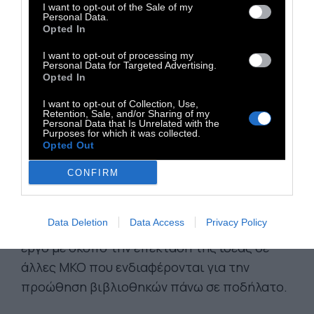
I want to opt-out of the Sale of my
Personal Data.
Opted In
I want to opt-out of processing my
Personal Data for Targeted Advertising.
Opted In
I want to opt-out of Collection, Use,
Retention, Sale, and/or Sharing of my
Personal Data that Is Unrelated with the
Purposes for which it was collected.
Opted Out
Από το 2012 ως σήμερα, η Bicicloteca έχει
CONFIRM
μαζέψει μια συλλογή με περισσότερα από
30.000 βιβλία.
Επί του παρόντος, το
Data Deletion
Data Access
Privacy Policy
Ινστιτούτο Mobilidade Verde
επιβλέπει το
έργο με σκοπό την επέκτασή της ιδέας σε
άλλες ΜΚΟ που ενδιαφέρονται για την
προώθηση βιβλιοθηκών πάνω σε ποδήλατο.