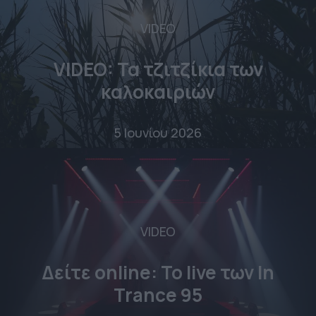
VIDEO
VIDEO: Τα τζιτζίκια των
καλοκαιριών
5 Ιουνίου 2026
VIDEO
Δείτε online: To live των In
Trance 95