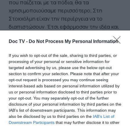
που παίζεται με τα πόδια, θα τα
χρησιμοποιούσαμε περισσότερο; Στη
Στοκχόλμη είχαν την περιέργεια να το
διαπιστώσουν. Έτσι εφάρμοσαν την ιδέα και
είδαν ότι
66% περισσότεροι άνθρωποι
Doc TV -
Do Not Process My Personal Information
ανέβηκαν με τις συμβατικές σκάλες αντί να
χρησιμοποιήσουν τις κυλιόμενες.
If you wish to opt-out of the sale, sharing to third parties, or
processing of your personal or sensitive information for
targeted advertising by us, please use the below opt-out
section to confirm your selection. Please note that after your
opt-out request is processed you may continue seeing
interest-based ads based on personal information utilized by
us or personal information disclosed to third parties prior to
your opt-out. You may separately opt-out of the further
disclosure of your personal information by third parties on the
IAB’s list of downstream participants. This information may
also be disclosed by us to third parties on the
IAB’s List of
Downstream Participants
that may further disclose it to other
third parties.