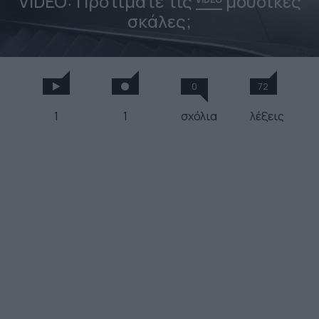
VIDEO: Προτιμάτε τις
μουσικές
σκάλες;
0
72
1
1
σχόλια
λέξεις