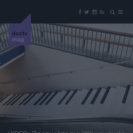
doctv
mag
VIDEO