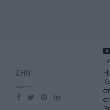
0
ΖΗΝ
Η
Κ
Share this
σε
σ
β