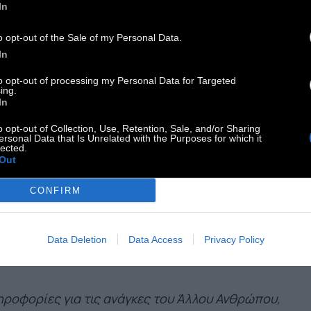
 μας χάρισε πλατιά χαμόγελα: η Κοινωνική μας
In
ζίνα έχει σπίτι.
Και χρειάζεται έπιπλα,
o opt-out of the Sale of my Personal Data.
ιακές συσκευές και υδραυλικούς για τις
In
ουζιέρες,
«για να κάνουν μπάνιο οι φίλοι»,
to opt-out of processing my Personal Data for Targeted
ς λέει αλληλέγγυα ο Κ.
ing.
In
 τον Κ., που τον ξέρουμε και παρακολουθούμε το
o opt-out of Collection, Use, Retention, Sale, and/or Sharing
ersonal Data that Is Unrelated with the Purposes for which it
ο του από την αρχή, νιώθουμε πραγματική
lected.
Out
νωμοσύνη για όσα κάνει. Αυτό του είπαμε τις
άλλες, και μας απάντησε:
«ο Άλλος Άνθρωπος
CONFIRM
ήκει σε όλους μας»
. Κι αν ανήκει σε όλους μας,
ό σημαίνει ότι βάζουμε ένα χεράκι ο καθένας
 εδώ, όπως μπορεί.
Data Deletion
Data Access
Privacy Policy
ροφορίες για τις ανάγκες του Άλλου Ανθρώπου,