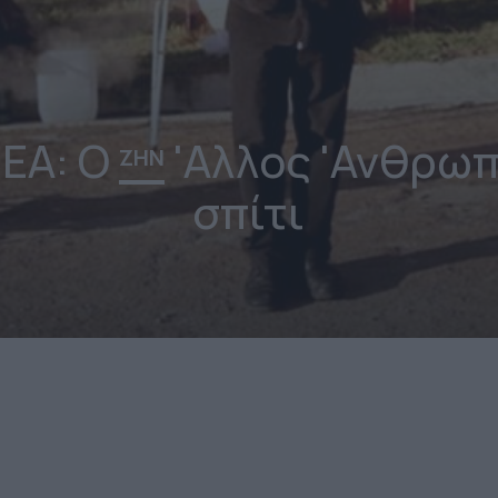
ΕΑ: Ο
'Αλλος 'Ανθρωπ
ΖΗΝ
σπίτι