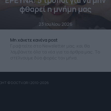
ΕΡΕΥΝΑ: 5 τρόποι για να μην
φθαρεί η μνήμη μας
23 Ιουλίου 2026
Mη χάνετε κανένα post
Γραφτείτε στο Newsletter μας, και θα
λαμβάνετε όλα τα νέα για τα άρθρα μας. Το
στέλνουμε δύο φορές τον μήνα.
GHT © DOCTV.GR | 2010-2026