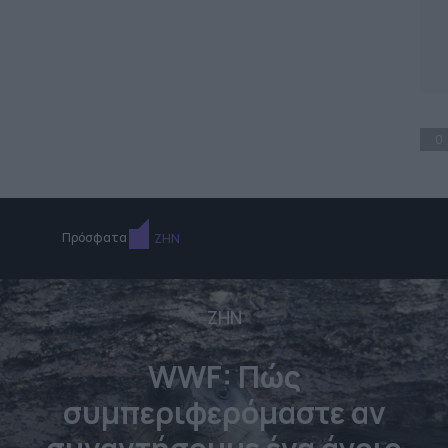
0
Πρόσφατα
ΖΗΝ
ΖΗΝ
WWF: Πώς
συμπεριφερόμαστε αν