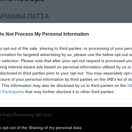
ΡΙΑΝΙΝΑ ΠΑΤΣΑ
 Νοεμβρίου 2013
Do Not Process My Personal Information
λλος Άνθρωπος
, Κωνσταντίνος
to opt-out of the sale, sharing to third parties, or processing of your per
υχρονόπουλος, είναι άνεργος κι όμως
formation for targeted advertising by us, please use the below opt-out s
οσφέρει στους συνανθρώπους του τροφή,
r selection. Please note that after your opt-out request is processed y
eing interest-based ads based on personal information utilized by us or
ηλεγγύη, επικοινωνία και σεβασμό, χάρη στη
disclosed to third parties prior to your opt-out. You may separately opt-
ητή κουζίνα του και τη διάθεσή του.
Η
losure of your personal information by third parties on the IAB’s list of
ινωνική κουζίνα Ο Άλλος Άνθρωπος μαγειρεύει
. This information may also be disclosed by us to third parties on the
IA
Participants
that may further disclose it to other third parties.
ε φορά σε άλλη γειτονιά, με ό,τι έχει, ανάλογα
τους εθελοντές, τις προμήθειες και τη
ζίνη. Δείτε το σχετικό βίντεο
εδώ
.
l Data Processing Opt Outs
ερα ένα μεγάλο όνειρο έγινε πραγματικότητα
o opt-out of the Sharing of my personal data.