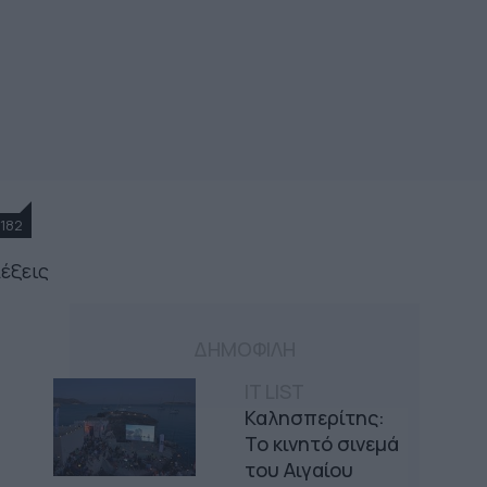
182
λέξεις
ΔΗΜΟΦΙΛΗ
IT LIST
Καλησπερίτης:
Το κινητό σινεμά
του Αιγαίου