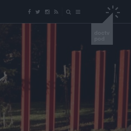
doctv
pod