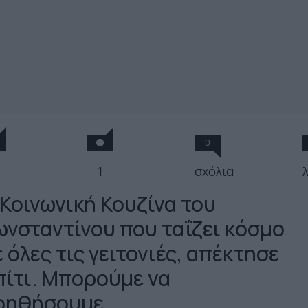
0
1
σχόλια
 Κοινωνική Κουζίνα του
ωνσταντίνου που ταΐζει κόσμο
 όλες τις γειτονιές, απέκτησε
πίτι. Μπορούμε να
οηθήσουμε