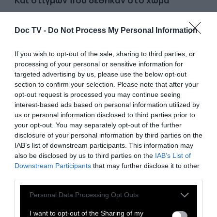
Και στιγμών που δέθηκαν στο χώμα
Doc TV -
Do Not Process My Personal Information
χώμα σκληρό κάτω από τ’ ανυπόμονα
Πέλματα, χώμα καμώμενο για ίλιγγο
If you wish to opt-out of the sale, sharing to third parties, or
Ηφαίστειο νεκρό
processing of your personal or sensitive information for
targeted advertising by us, please use the below opt-out
section to confirm your selection. Please note that after your
ΕΦΕΡΑ ΤΗ ΖΩΗ ΜΟΥ ΩΣ ΕΔΩ
opt-out request is processed you may continue seeing
Πέτρα ταμένη στο υγρό μου στοιχείο
interest-based ads based on personal information utilized by
us or personal information disclosed to third parties prior to
Πιο πέρα από τα νησιά
your opt-out. You may separately opt-out of the further
Πιο χαμηλά από το κύμα
disclosure of your personal information by third parties on the
Γειτονιά στις άγκυρες
IAB’s list of downstream participants. This information may
also be disclosed by us to third parties on the
IAB’s List of
όταν περνάν καρίνες σκίζοντας με πάθος
Downstream Participants
that may further disclose it to other
ένα καινούργιο εμπόδιο και το νικάνε
third parties.
Personal Data Processing Opt Outs
και μόλα τα δελφίνια της αυγάζ’ η ελπίδα
I want to opt-out of the Sharing of my