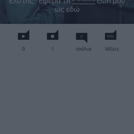
Ελύτης: Έφερα τη
ζωή μου
ως εδώ
0
584
0
1
σχόλια
λέξεις