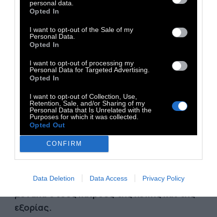
Κέρδος του ήλιου σε μι ανθρώπινη καρδιά
personal data.
Opted In
Τα δίχτυα της αμφιβολίας τραβάνε
Μια μορφή από αλάτι
I want to opt-out of the Sale of my
Personal Data.
λαξεμένη με κόπο
Opted In
Αδιάφορη άσπρη
I want to opt-out of processing my
Personal Data for Targeted Advertising.
Που να γυρνάει προς το πέλαγος τα κενά των
Opted In
ματιών της
I want to opt-out of Collection, Use,
Στηρίζοντας το άπειρο.
Retention, Sale, and/or Sharing of my
Personal Data that Is Unrelated with the
Purposes for which it was collected.
ΔΩΡΟ ΑΣΗΜΕΝΙΟ ΠΟΙΗΜΑ
Opted Out
ΞΕΡΩ ΠΩΣ ΕΙΝΑΙ ΤΙΠΟΤΕ ΟΛ’ ΑΥΤΑ και πως η
CONFIRM
γλώσσα που μιλώ δεν έχει αλφάβητο.
Αφού
και ο ήλιος και τα κύματα είναι μια γραφή
Data Deletion
Data Access
Privacy Policy
συλλαβική που την αποκρυπτογραφείς
μονάχα στους καιρούς της λύπης και της
εξορίας.