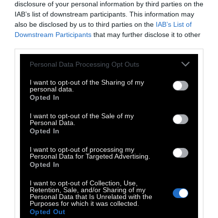
disclosure of your personal information by third parties on the
IAB’s list of downstream participants. This information may
also be disclosed by us to third parties on the
IAB’s List of
Downstream Participants
that may further disclose it to other
Οι συμμετέχοντες θα έχουν την ευκαιρία
third parties.
να μάθουν από το πώς να διαμορφώσουν
Personal Data Processing Opt Outs
το προφίλ τους στο Facebook
εκμεταλλευόμενοι τα ψιλά γράμματα των
I want to opt-out of the Sharing of my
personal data.
social media μέχρι να κάνουν
Opted In
τρισδιάστατες εκτυπώσεις και να
I want to opt-out of the Sale of my
δημιουργούν παιχνίδια για Windows phone
Personal Data.
Opted In
και Windows 8.
Όλα τα εργαστήρια θα
πραγματοποιηθούν στο Booze Cooperativa.
I want to opt-out of processing my
Personal Data for Targeted Advertising.
Η είσοδος είναι ελεύθερη, αλλά λόγω
Opted In
περιορισμένων αριθμών θέσεων, θα τηρηθεί
I want to opt-out of Collection, Use,
σειρά προτεραιότητας. Δείτε αναλυτικά το
Retention, Sale, and/or Sharing of my
Personal Data that Is Unrelated with the
πρόγραμμα του φεστιβάλ
Purposes for which it was collected.
εδώ
.
Opted Out