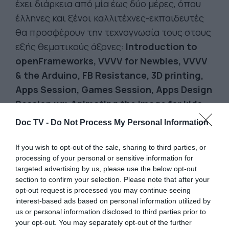
έχει διάρκεια από μία έως δύο μέρες, όπου
έλληνες και ξένοι καλλιτέχνες-εκπαιδευτές
θα προσφέρουν την τεχνογνωσία τους στους
εξής θεματικούς άξονες:
Introduction to
openFrameworks, VVVV for Newbies, VVVV
& the Arduino, FB Resistance, 3D printing,
Apps Session, Games Session, Apps Design
Session και Animating the image for kids.
Doc TV -
Do Not Process My Personal Information
If you wish to opt-out of the sale, sharing to third parties, or
processing of your personal or sensitive information for
targeted advertising by us, please use the below opt-out
section to confirm your selection. Please note that after your
opt-out request is processed you may continue seeing
interest-based ads based on personal information utilized by
us or personal information disclosed to third parties prior to
your opt-out. You may separately opt-out of the further