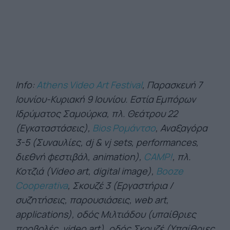
Info:
Athens Video Art Festival
, Παρασκευή 7
Ιουνίου-Κυριακή 9 Ιουνίου. Εστία Εμπόρων
Ιδρύματος Σαμούρκα, πλ. Θεάτρου 22
(Εγκαταστάσεις),
Bios Ρομάντσο
, Αναξαγόρα
3-5 (Συναυλίες, dj & vj sets, performances,
διεθνή φεστιβάλ, animation),
CAMP!
, πλ.
Κοτζιά (Video art, digital image),
Booze
Cooperativa
, Σκουζέ 3 (Εργαστήρια /
συζητήσεις, παρουσιάσεις, web art,
applications), οδός Μιλτιάδου (υπαίθριες
προβολές, video art), οδός Σκουζέ (Υπαίθριες