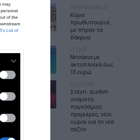
ou may
ΠΡΟΠΑΓΑΝΔΑ
 personal
Κύριε
out of the
πρωθυπουργέ,
 downstream
με πήραν τα
B’s List of
δάκρυα
IT LIST
Νησάκια με
ακτοπλοϊκά έως
13 ευρώ
CULTURE
Στέγη: Διεθνή
ονόματα,
παγκόσμιες
πρεμιέρες, νέοι
χώροι για τη νέα
σεζόν