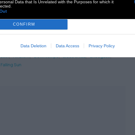
ersonal Data that Is Unrelated with the Purposes for which it
lected.
Out
CONFIRM
Data Deletion
Data Access
Privacy Policy
GS:
σική
Ambient
Downtempo
Electronica
Shoegaze
Falling Sun