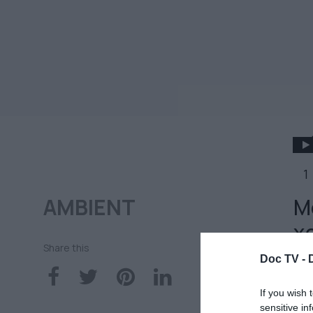
1
AMBIENT
Μ
χ
Share this
Doc TV -
8 
If you wish 
sensitive in