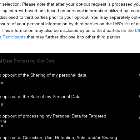
r selection. Please note that after your opt-out request is processed y
eing interest-based ads based on personal information utilized by us or
disclosed to third parties prior to your opt-out. You may separately opt-
losure of your personal information by third parties on the IAB’s list of
. This information may also be disclosed by us to third parties on the
IA
Participants
that may further disclose it to other third parties.
l Data Processing Opt Outs
o opt-out of the Sharing of my personal data.
In
o opt-out of the Sale of my Personal Data.
In
Σάββας Καραμπίνος aka
The Falling Sun
, είναι
to opt-out of processing my Personal Data for Targeted
ing.
ος των Acropod. Ζει και εργάζεται στο Ηράκλειο
In
 Κρήτης.
o opt-out of Collection, Use, Retention, Sale, and/or Sharing