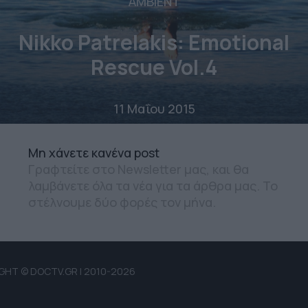
AMBIENT
Nikko Patrelakis: Emotional
Rescue Vol.4
11 Μαΐου 2015
Mη χάνετε κανένα post
Γραφτείτε στο Newsletter μας, και θα
λαμβάνετε όλα τα νέα για τα άρθρα μας. Το
στέλνουμε δύο φορές τον μήνα.
GHT © DOCTV.GR | 2010-2026