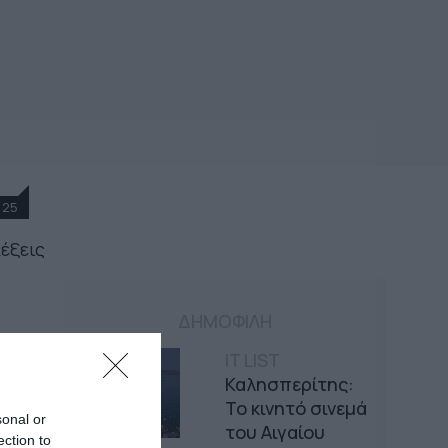
25
λέξεις
ΔΗΜΟΦΙΛΗ
IT LIST
Καλησπερίτης:
Το κινητό σινεμά
sonal or
του Αιγαίου
ection to