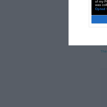
of my P
was col
Opted 
TA
Μου
The 