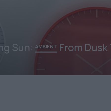
ing Sun:
From Dusk 
AMBIENT