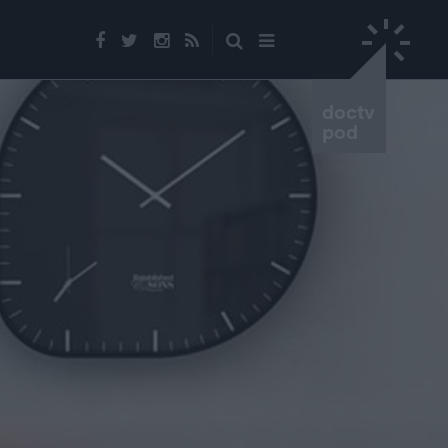
doctv
pod