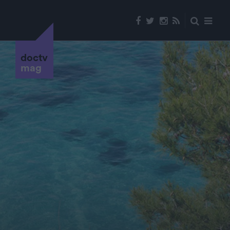
doctv
mag