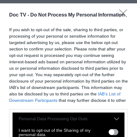
Doc TV -
Do Not Process My Personal Information
If you wish to opt-out of the sale, sharing to third parties, or
processing of your personal or sensitive information for
targeted advertising by us, please use the below opt-out
section to confirm your selection. Please note that after your
opt-out request is processed you may continue seeing
interest-based ads based on personal information utilized by
us or personal information disclosed to third parties prior to
ΜΕΣΑ ΣΤΗΝ ΘΑΛΑΣΣΑ ΘΑ ΣΥΝΑΝΤΗΣΕΙΣ
your opt-out. You may separately opt-out of the further
ΑΠΟΙΚΙΕΣ ΑΧΙΝΩΝ ΚΑΙ ΜΙΚΡΩΝ ΨΑΡΙΩΝ ενώ
disclosure of your personal information by third parties on the
άμα πάρεις φόρα με τα βατραχοπέδιλα, με
IAB’s list of downstream participants. This information may
also be disclosed by us to third parties on the
IAB’s List of
σκοπό να περάσεις κολυμπώντας απέναντι
Downstream Participants
that may further disclose it to other
στην Επίδαυρο (λέμε τώρα) μπορεί να
third parties.
συναντήσεις και
τεράστιες ψαρούκλες α λα
Personal Data Processing Opt Outs
Moby Dick να χαϊδεύουν τα πόδια σου.
Πράγμα που αν δεν είσαι θαλασσόλυκος,
I want to opt-out of the Sharing of my
personal data.