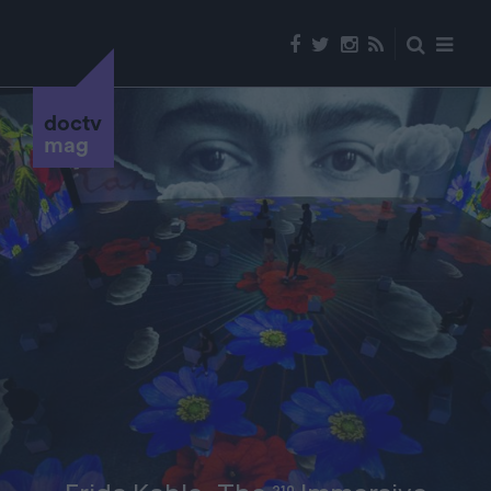
doctv
mag
210