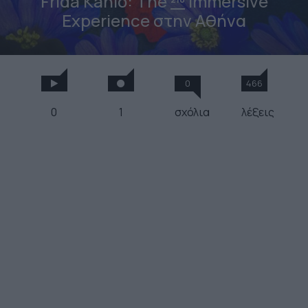
Frida Kahlo: The
Immersive
Experience στην Αθήνα
0
466
0
1
σχόλια
λέξεις