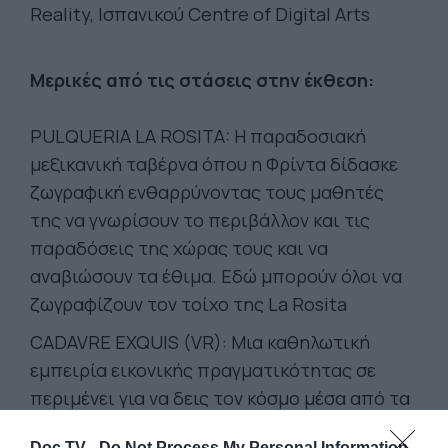
Reality, Ισπανικού Centre of Digital Arts
Μερικές από τις στάσεις στην έκθεση:
PULQUERIA LA ROSITA: Η παραδοσιακή
μεξικανική ταβέρνα όπου η Φρίντα δίδασκε
ζωγραφική ενθαρρύνοντας τους μαθητές
της να γνωρίσουν το περιβάλλον και τις
παραδόσεις της χώρας τους και να
αναβιώσουν τα έθιμα. Εδώ μπορούν όλοι να
ζωγραφίζουν τον τοίχο της La Rosita
CADAVRE EXQUIS (VR): Μια καθηλωτική
εμπειρία εικονικής πραγματικότητας σε
περιμένει για να δεις τον κόσμο μέσα από τα
μάτια της Φρίντα.
Doc TV -
Do Not Process My Personal Information