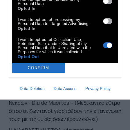
Frida Kahlo μοναδική και συνέβαλαν στη
Personal Data.
Opted In
διαμόρφωσή της ως παγκόσμιου
πολιτιστικού συμβόλου, μέσα από προβολές
I want to opt-out of processing my
Personal Data for Targeted Advertising.
συνολικής επιφάνειας 500 τ.μ. με την
Opted In
συνοδεία της μαγικής μουσικής του Ραφέλ
I want to opt-out of Collection, Use,
Πλάνα (περιλαμβάνει φωτογραφικό αρχειακό
Retention, Sale, and/or Sharing of my
Personal Data that Is Unrelated with the
υλικό, ιστορικά ντοκουμέντα και
Purposes for which it was collected.
Opted Out
απεικονίσεις χώρων που σημάδεψαν την
προσωπική και ιστορική της διαδρομή)
CONFIRM
Ο ΒΩΜΟΣ, γεμάτος συμβολισμούς,
αφιερωμένος στην Κάλο σου ψιθυρίζει
Data Deletion
Data Access
Privacy Policy
ιστορίες μιας άλλης ζωής, στην Ημέρα των
Νεκρών - Día de Muertos – (Μεξικανικό έθιμο
όπου οι ζωντανοί γιορτάζουν την επανένωσή
τους με τις ψυχές όσων έχουν φύγει).