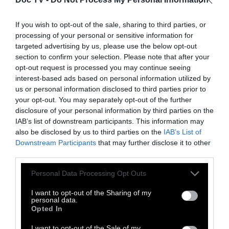
ΤΟ ΟΝΕΙΡΟ σε καλεί εκεί όπου γεννήθηκε η
τέχνη τη Φρίντα, στο ίδιο της το κρεβάτι. Μια
If you wish to opt-out of the sale, sharing to third parties, or
ποιητική καλλιτεχνική εγκατάσταση για τον
processing of your personal or sensitive information for
targeted advertising by us, please use the below opt-out
κύκλο της ζωής, τη γέννηση και τον θάνατο,
section to confirm your selection. Please note that after your
την υγεία και την ασθένεια.
opt-out request is processed you may continue seeing
interest-based ads based on personal information utilized by
Η ΦΟΡΕΣΙΑ ΦΡΙΝΤΑ: Δες από κοντά τη
us or personal information disclosed to third parties prior to
βελούδινη φούστα, τη μπλούζα με τα
your opt-out. You may separately opt-out of the further
disclosure of your personal information by third parties on the
εντυπωσιακά κεντήματα, τον χαρακτηριστικό
IAB’s list of downstream participants. This information may
κότσο με τα λουλούδια και τις πολύχρωμες
also be disclosed by us to third parties on the
IAB’s List of
κορδέλες, και τις ενδυματολογικές επιλογές
Downstream Participants
that may further disclose it to other
third parties.
της Φρίντα.
Personal Data Processing Opt Outs
ΑΙΘΟΥΣΑ ΕΜΒΥΘΙΣΗΣ/IMMERSIVE
EXPERIENCE: Θεαματική οπτικοακουστική
I want to opt-out of the Sharing of my
personal data.
αφήγηση που παρουσιάζει τα γεγονότα και
Opted In
τις εμπειρίες που ανέδειξαν τη ζωή της
I want to opt-out of the Sale of my