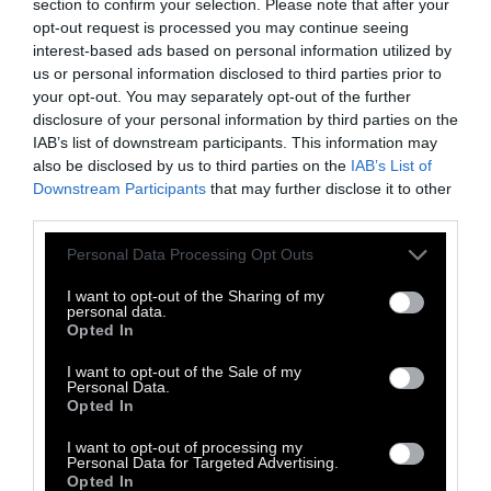
section to confirm your selection. Please note that after your
35 ετών με χαμηλό εισόδημα, οι οποίες
opt-out request is processed you may continue seeing
έχουν τελέσει γάμο μέσα στο τελευταίο
interest-based ads based on personal information utilized by
us or personal information disclosed to third parties prior to
έτος.
your opt-out. You may separately opt-out of the further
Οι δικαιούχες θα είναι τρεις, ενώ οι αιτήσεις
disclosure of your personal information by third parties on the
IAB’s list of downstream participants. This information may
θα ξεκινήσουν τον Οκτώβριο. Αν οι
also be disclosed by us to third parties on the
IAB’s List of
υποψήφιες είναι περισσότερες, θα γίνει
Downstream Participants
that may further disclose it to other
κλήρωση. Σε περίπτωση μη συμμετοχής, τα
third parties.
χρήματα θα διατεθούν σε φοιτητές
Personal Data Processing Opt Outs
εγγεγραμμένους στον Δήμο, εφόσον
I want to opt-out of the Sharing of my
παρακολουθούν μαθήματα και διατηρούν
personal data.
Opted In
επίδοση «Λίαν Καλώς».
I want to opt-out of the Sale of my
Παρά τον συμβολισμό της, η πρωτοβουλία
Personal Data.
Opted In
αναβιώνει έναν θεσμό που για πολλούς
θεωρείται ξεπερασμένος και συνδεδεμένος
I want to opt-out of processing my
Personal Data for Targeted Advertising.
με κοινωνικές ανισότητες. Η διαφορά είναι
Opted In