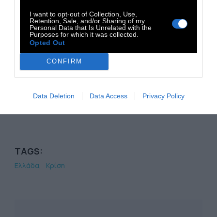
ότι σήμερα τα χρήματα θα τα διαχειρίζονται
I want to opt-out of Collection, Use,
οι ίδιες οι γυναίκες, χωρίς να περνούν στην
Retention, Sale, and/or Sharing of my
Personal Data that Is Unrelated with the
κυριότητα του συζύγου, όπως συνέβαινε με
Purposes for which it was collected.
Opted Out
την παραδοσιακή προίκα...
CONFIRM
Ακολουθήστε μας στο
Instagram
και στο
Facebook
για να βλέπετε τα άρθρα που σας
Data Deletion
Data Access
Privacy Policy
ενδιαφέρουν
TAGS:
Ελλάδα
Κρίση