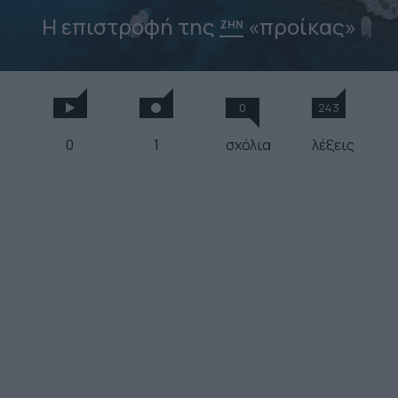
Η επιστροφή της
«προίκας»
ΖΗΝ
0
243
0
1
σχόλια
λέξεις