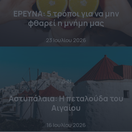
ΕΡΕΥΝΑ: 5 τρόποι για να μην
φθαρεί η μνήμη μας
23 Ιουλίου 2026
ΖΗΝ
Αστυπάλαια: Η πεταλούδα του
Αιγαίου
16 Ιουλίου 2026