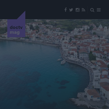
doctv
mag