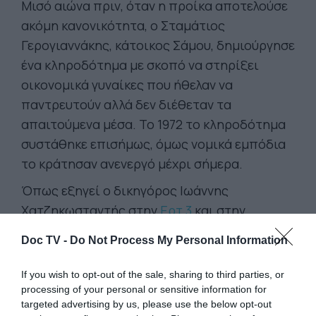
Μισό αιώνα πριν, όταν η προίκα αποτελούσε
ακόμη κανονικότητα, ο Σταμάτιος
Γερογιαννάκης, κάτοικος Σάμου, δημιούργησε
ένα κληροδότημα με σκοπό να στηρίξει
οικονομικά γυναίκες που ήθελαν να
παντρευτούν αλλά δεν διέθεταν τα
απαιτούμενα μέσα. Το 1972 το κληροδότημα
συστάθηκε επισήμως, όμως νομικά εμπόδια
το κράτησαν ανενεργό μέχρι σήμερα.
Όπως εξηγεί ο δικηγόρος Ιωάννης
Χατζηκωσταντής στην
Ερτ 3
και στην
Ευμορφία Δημητρακοπούλου
οι διαδικασίες
Doc TV -
Do Not Process My Personal Information
ολοκληρώθηκαν και ο Δήμος Ανατολικής
Σάμου προχωρά στη λήψη αιτήσεων.
Η
If you wish to opt-out of the sale, sharing to third parties, or
παροχή, που ανέρχεται σε 6.000 ευρώ,
processing of your personal or sensitive information for
targeted advertising by us, please use the below opt-out
είναι χρηματική ενίσχυση για γυναίκες έως