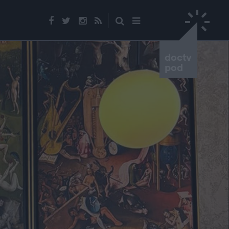
doctv
pod