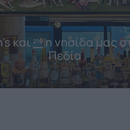
's και
η νησίδα μας στ
210
Πεδία