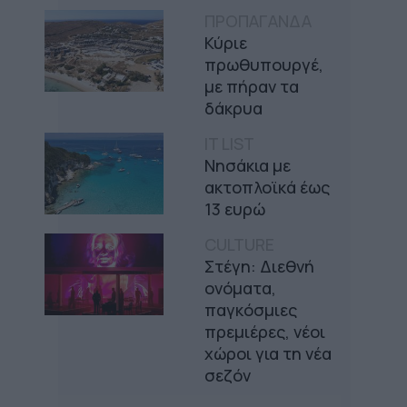
ΠΡΟΠΑΓΑΝΔΑ
Κύριε
πρωθυπουργέ,
με πήραν τα
δάκρυα
IT LIST
Νησάκια με
ακτοπλοϊκά έως
13 ευρώ
CULTURE
Στέγη: Διεθνή
ονόματα,
παγκόσμιες
πρεμιέρες, νέοι
χώροι για τη νέα
σεζόν