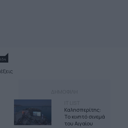
454
λέξεις
ΔΗΜΟΦΙΛΗ
IT LIST
Καλησπερίτης:
Το κινητό σινεμά
του Αιγαίου