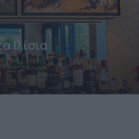
α Ιλίσια