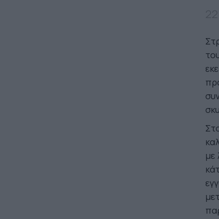
22
Στ
του
εκε
πρ
συν
σκυ
Στο
κα
με 
κάτ
εγγ
μετ
παρ