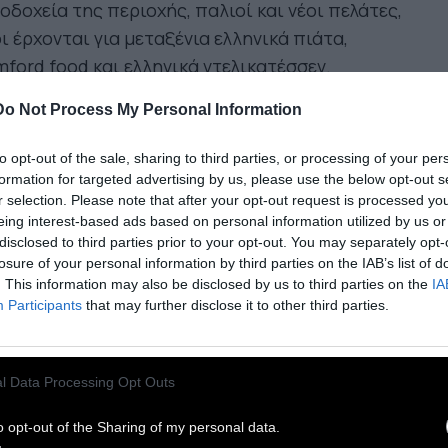
οδοχεία της περιοχής, παλιοί και νέοι πελάτες,
ι έρχονται για μεταξένια ελληνικά πιάτα,
ford food και ελληνικά ντελικατέσσεν.
ά αν τα Ιλίσια πεδία είχαν ανάγκη από κάτι, αυτό
Do Not Process My Personal Information
ν ένα καλό Cocktail bar, ένα σημείο συνάντησης
 να έχει σωστά ποτά, ευγενική μουσική και
to opt-out of the sale, sharing to third parties, or processing of your per
formation for targeted advertising by us, please use the below opt-out s
ίο περιβάλλον, ένα spot που να σου δίνει
r selection. Please note that after your opt-out request is processed y
πωρή όταν δεν θέλεις να κατέβεις στο κέντρο.
eing interest-based ads based on personal information utilized by us or
, υπάρχουν bar και ποτάδικα αλλά τα Cocktail
disclosed to third parties prior to your opt-out. You may separately opt-
losure of your personal information by third parties on the IAB’s list of
s είναι μια κατηγορία από μόνα τους κι
. This information may also be disclosed by us to third parties on the
IA
τέλους η ευρύτερη γειτονιά απέκτησε το δικό
Participants
that may further disclose it to other third parties.
ς. Το πολυσύχναστο
Quinn’s
που ακόμη κάνει τα
ώτα του βήματα, μέσα στον πρώτο του χειμώνα
έχει μαζέψει ήδη τους θαμώνες του στο 7 της
l Data Processing Opt Outs
άνδρου. Ο εμπνευστής και ιδιοκτήτης του μπλε
o opt-out of the Sharing of my personal data.
 είναι ο Ηλίας Μαρινάκης που έχει μια μακρά