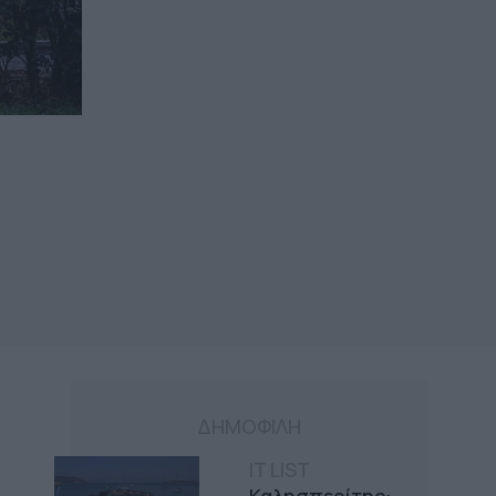
ΔΗΜΟΦΙΛΗ
IT LIST
Καλησπερίτης: