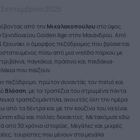
 Σεπτεμβρίου 2025
ρίβοντας από την
Μιχαλακοπούλου
στο ύψος
 ξενοδοχείου Golden Age στην Μαιάνδρου. Από
ί ξεκινάει ο όμορφος πεζόδρομος που βρίσκεται
οστατευμένος πίσω από μια νησίδα πάρκου με
τριβάνια, παγκάκια, πράσινο και παιδάκια-
λάκια που παίζουν.
ν πεζόδρομο, πρώτον συναντάς τον παλιό και
λό
Βλάσση
, με τα τραπέζια του στρωμένα πάντα
λευκά τραπεζομάντηλα, ανοιχτός όλη την ημέρα
ω από τα δέντρα και με την κουζίνα του να είναι
ύηση εδώ και πολλές δεκαετίες. Μετακόμισε εδώ
ά από 30 χρόνια ιστορίας. Μεγάλες και μικρές
έες, τουρίστες που μένουν στα μεγάλα