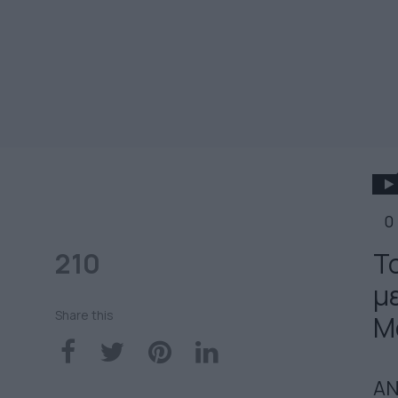
0
210
Το
μ
Share this
Μ
ΑΝ