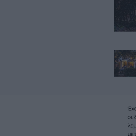
Έχε
οι 
λέμ
μετ