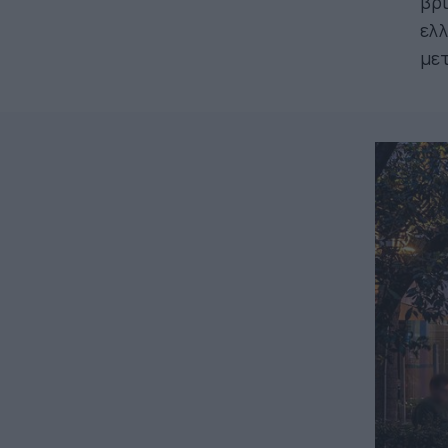
βρί
ελλ
μετ