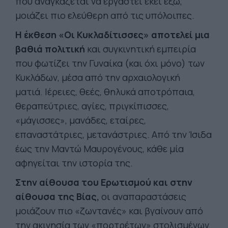
που αναγκάζεται να εργαστεί εκεί έξω,
μοιάζει πιο ελεύθερη από τις υπόλοιπες.
Η έκθεση «Οι Κυκλαδίτισσες» αποτελεί μια
βαθιά πολιτική
και συγκινητική εμπειρία
που φωτίζει την Γυναίκα (και όχι μόνο) των
Κυκλάδων, μέσα από την αρχαιολογική
ματιά. Ιέρειες, θεές, θηλυκά αποτρόπαια,
θεραπεύτριες, αγίες, πριγκίπισσες,
«μάγισσες», μανάδες, εταίρες,
επαναστάτριες, μετανάστριες. Από την Ίσιδα
έως την Μαντώ Μαυρογένους, κάθε μία
αφηγείται την ιστορία της.
Στην αίθουσα του Ερωτισμού και στην
αίθουσα της Βίας,
οι αναπαραστάσεις
μοιάζουν πιο «ζωντανές» και βγαίνουν από
την ακινησία των «πορτρέτων» στολισμένων