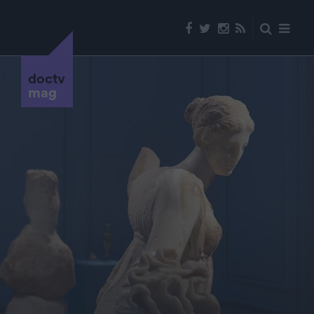
doctv
mag