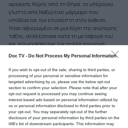
αρχαϊκής Κόρης από τη Θήρα, το υπέρογκο
γλυπτό από Ναξιώτικο μάρμαρο που
υποδέχεται τον επισκέπτη στην έκθεση.
Ήταν αφιερωμένο σε μια Κόρη της ανώτερης
τάξης, αλλά έσπασε κατά τη μεταφορά του
και τελικά θάφτηκε (με πολλή προσοχή,
όπως τονίζεται) στον νεκροταφείο του
Doc TV -
Do Not Process My Personal Information
νησιού.
If you wish to opt-out of the sale, sharing to third parties, or
Ένα άγαλμα έχει μεγαλύτερο ή ίδιο σεβασμό
processing of your personal or sensitive information for
από μια γυναίκα. Οι τρόποι με τους οποίους
targeted advertising by us, please use the below opt-out
θάβονται γυναίκες και αγάλματα αφορούν
section to confirm your selection. Please note that after your
opt-out request is processed you may continue seeing
περισσότερο τους θεούς και τις τιμές παρά
interest-based ads based on personal information utilized by
τις θνητές γυναίκες και την αξία τους.
us or personal information disclosed to third parties prior to
your opt-out. You may separately opt-out of the further
disclosure of your personal information by third parties on the
IAB’s list of downstream participants. This information may