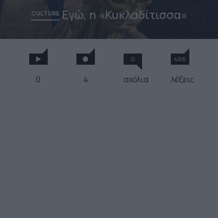
Εγώ, η «Κυκλαδίτισσα»
CULTURE
0
466
0
4
σχόλια
λέξεις