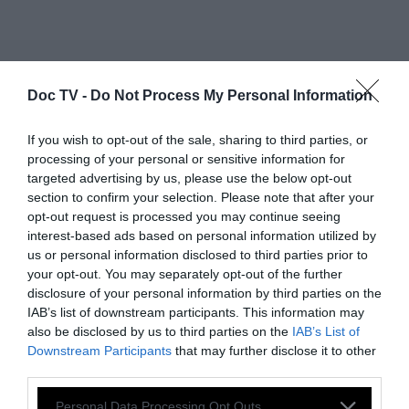
Doc TV -
Do Not Process My Personal Information
If you wish to opt-out of the sale, sharing to third parties, or
processing of your personal or sensitive information for
targeted advertising by us, please use the below opt-out
section to confirm your selection. Please note that after your
opt-out request is processed you may continue seeing
interest-based ads based on personal information utilized by
us or personal information disclosed to third parties prior to
your opt-out. You may separately opt-out of the further
disclosure of your personal information by third parties on the
IAB’s list of downstream participants. This information may
also be disclosed by us to third parties on the
IAB’s List of
Μαρμάρινο άγαλμα κολοσσικής Κόρης από τη Θήρα, 600-
Downstream Participants
that may further disclose it to other
575 π.Χ.
third parties.
Personal Data Processing Opt Outs