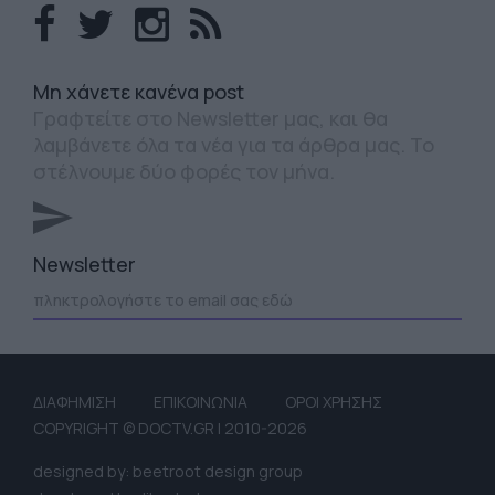
Mη χάνετε κανένα post
Γραφτείτε στο Newsletter μας, και θα
λαμβάνετε όλα τα νέα για τα άρθρα μας. Το
στέλνουμε δύο φορές τον μήνα.
Newsletter
ΔΙΑΦΗΜΙΣΗ
ΕΠΙΚΟΙΝΩΝΙΑ
ΟΡΟΙ ΧΡΗΣΗΣ
COPYRIGHT © DOCTV.GR | 2010-2026
designed by: beetroot design group