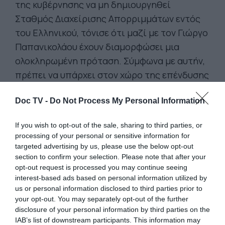
της κυβέρνησης να μη δημιουργηθεί
Σταθμός Διαχείρισης Απορριμμάτων εντός
του Ελληνικού, τόνισε ότι μαζί με τον Γιώργο
Παπανικολάου έχουν διαμορφώσει μια
ολοκληρωμένη πρόταση. Σύμφωνα με αυτήν,
πρέπει να υπάρχει στον χώρο της επένδυσης
στο Ελληνικό μια μονάδα μεταφόρτωσης
Doc TV -
Do Not Process My Personal Information
απορριμμάτων.
Παράλληλα, καλεί τη Lamda Development να
If you wish to opt-out of the sale, sharing to third parties, or
συνεργαστεί με τους δήμους, προτείνοντας:
processing of your personal or sensitive information for
targeted advertising by us, please use the below opt-out
«Ελάτε να συμφωνήσουμε σε ποιο σημείο του
section to confirm your selection. Please note that after your
οικοπέδου σας θα τοποθετηθεί, με
opt-out request is processed you may continue seeing
σύγχρονες προδιαγραφές, μια μονάδα που θα
interest-based ads based on personal information utilized by
us or personal information disclosed to third parties prior to
διαχειρίζεται τα απορρίμματα του δικού σας
your opt-out. You may separately opt-out of the further
χώρου, καθώς και τα απορρίμματα των
disclosure of your personal information by third parties on the
δήμων μας, στα οποία συμπεριλαμβάνονται
IAB’s list of downstream participants. This information may