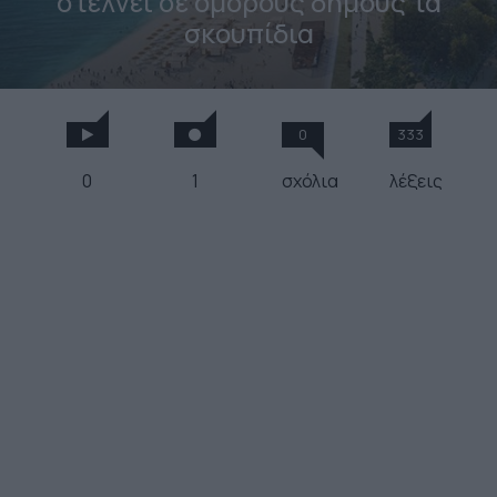
στέλνει σε όμορους δήμους τα
σκουπίδια
0
333
0
1
σχόλια
λέξεις