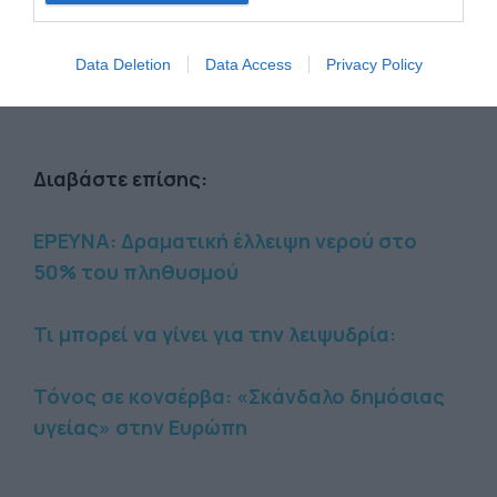
τιμή του».
Tvxs
Data Deletion
Data Access
Privacy Policy
Διαβάστε επίσης:
ΕΡΕΥΝΑ: Δραματική έλλειψη νερού στο
50% του πληθυσμού
Τι μπορεί να γίνει για την λειψυδρία:
Τόνος σε κονσέρβα: «Σκάνδαλο δημόσιας
υγείας» στην Ευρώπη