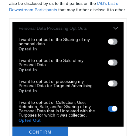
also be disclosed by us to third parties on the
IAB’s List of
και τα δικά σας. Η άρνηση της Lamda για
Downstream Participants
that may further disclose it to other
συνεργασία σε αυτό το ζήτημα, κατά τη
third parties.
γνώμη μου, είναι ένα σοβαρό λάθος.
Personal Data Processing Opt Outs
Μακροπρόθεσμα, αυτό θα επηρεάσει
αρνητικά όχι μόνο τη Lamda, αλλά και εμάς
I want to opt-out of the Sharing of my
personal data.
τους υπόλοιπους».
Opted In
Στον αντίποδα, ο δήμαρχος Ελληνικού-
I want to opt-out of the Sale of my
Personal Data.
Αργυρούπολης, Γιάννης Κωνσταντάτος,
Opted In
δείχνει να διαφωνεί με τη στάση των δύο
I want to opt-out of processing my
άλλων δημάρχων και δηλώνει ότι μπορεί να
Personal Data for Targeted Advertising.
Opted In
καλύψει τις ανάγκες διαχείρισης των
απορριμμάτων της νέας πόλης στο Ελληνικό
I want to opt-out of Collection, Use,
Retention, Sale, and/or Sharing of my
μέσω του υπάρχοντος Σταθμού
Personal Data that Is Unrelated with the
Purposes for which it was collected.
Μεταφόρτωσης Απορριμμάτων, τονίζοντας
Opted Out
ότι θεωρεί αυτή την ευθύνη «καθήκον και
CONFIRM