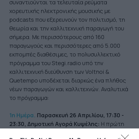
συναντιούνται τα τελευταία ρεύματα
χορευτικής ηλεκτρονικής μουσικής με
podcasts που εξερευνούν τον πολιτισμό, τη
θεωρία και την καλλιτεχνική παραγωγή του
σήμερα. Με περισσότερους από 160
παραγωγούς και περισσότερες από 5.000
εκπομπές διαθέσιμες, το πολυσυλλεκτικό
πρόγραμμα του Stegi.radio υπό την
καλλιτεχνική διεύθυνση των Voltnoi &
Quetempo υποδέχεται διαρκώς ένα πλήθος
νέων παραγωγών και καλλιτεχνών. Αναλυτικά
το πρόγραμμα:
1η Ημέρα.
Παρασκευή 26 Απριλίου, 17:30 -
23:30, Δημοτική Αγορά Κυψέλης:
Η πρώτη
ημέρα του Borderline 2024 ξεκινά δυναμικά