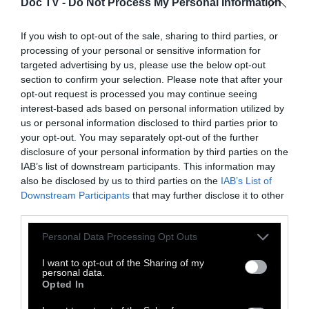
Doc TV -
Do Not Process My Personal Information
στην καρδιά της Κυψέλης, φέρνοντας μια
"high vibe" ατμόσφαιρα για το τριήμερο
If you wish to opt-out of the sale, sharing to third parties, or
μουσικό γεγονός της πόλης.
processing of your personal or sensitive information for
targeted advertising by us, please use the below opt-out
section to confirm your selection. Please note that after your
Η πρώτη μέρα του Borderline μάς βρίσκει
opt-out request is processed you may continue seeing
στη δωρεάν υπαίθρια σκηνή της Δημοτικής
interest-based ads based on personal information utilized by
Αγοράς Κυψέλης, στην καρδιά της πόλης.
us or personal information disclosed to third parties prior to
your opt-out. You may separately opt-out of the further
Ξεκινώντας με υψηλά επίπεδα ενέργειας, η
disclosure of your personal information by third parties on the
μέρα συνδυάζει το δαιδαλώδες flow της
IAB’s list of downstream participants. This information may
Νιγηριανής ράπερ Aunty Rayzor, το ιστορικό
also be disclosed by us to third parties on the
IAB’s List of
Downstream Participants
that may further disclose it to other
Detroit electro των AUX 88, ένα DJ set από
third parties.
την BAMBII που αψηφά τα όρια των μουσικών
ιδιωμάτων και των BPM, καθώς και φρέσκες
Personal Data Processing Opt Outs
rap, trap και reggaeton επιλογές από τις
I want to opt-out of the Sharing of my
personal data.
ZoneToZone.
Opted In