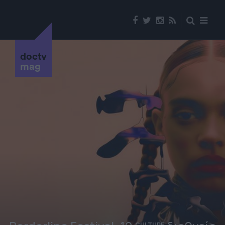
doctv
mag
CULTURE