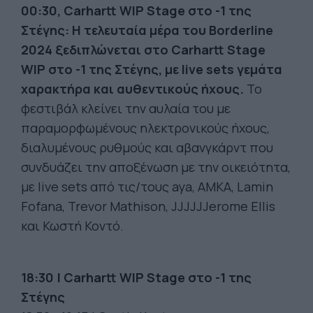
00:30, Carhartt WIP Stage στο -1 της
Στέγης: Η τελευταία μέρα του Borderline
2024 ξεδιπλώνεται στο Carhartt Stage
WIP στο -1 της Στέγης, με live sets γεμάτα
χαρακτήρα και αυθεντικούς ήχους.
Το
φεστιβάλ κλείνει την αυλαία του με
παραμορφωμένους ηλεκτρονικούς ήχους,
διαλυμένους ρυθμούς και αβανγκάρντ που
συνδυάζει την αποξένωση με την οικειότητα,
με live sets από τις/τους aya, AMKA, Lamin
Fofana, Trevor Mathison, JJJJJJerome Ellis
και Κωστή Κοντό.
18:30 | Carhartt WIP Stage στο -1 της
Στέγης