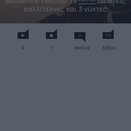
Borderline Festival: 19
διεθνείς
καλλιτέχνες και 3 νύχτες
0
713
0
1
σχόλια
λέξεις