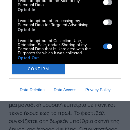
I want to opt-out of the Sale of my
17:30 | Δημοτική Αγορά Κυψέλης (Ελεύθερη
Personal Data.
είσοδος)
Opted In
I want to opt-out of processing my
Personal Data for Targeted Advertising.
Opted In
17:30 - 20:30 | ZoneToZone
20:30 - 21:15 | Aunty Rayzor
I want to opt-out of Collection, Use,
Retention, Sale, and/or Sharing of my
21:15 - 22:15 | AUX 88
Personal Data that Is Unrelated with the
Purposes for which it was collected.
22:15 | BAMBII
Opted Out
CONFIRM
2η Ημέρα.
Σάββατο 27 Απριλίου, 17:30 -
05:00:
Η δεύτερη μέρα του Borderline 2024
αρχίζει στη Δημοτική Αγορά Κυψέλης και
Data Deletion
Data Access
Privacy Policy
συνεχίζεται στο Gagarin 205 στη Λιοσίων για
μια μοναδική μουσική εμπειρία με πανκ και
τέκνο ήχους έως το πρωί. Το φεστιβάλ
συνεχίζεται στη δωρεάν υπαίθρια σκηνή της
Δημοτικής Αγοράς Κυψέλης. Ο πρωτοπόρος