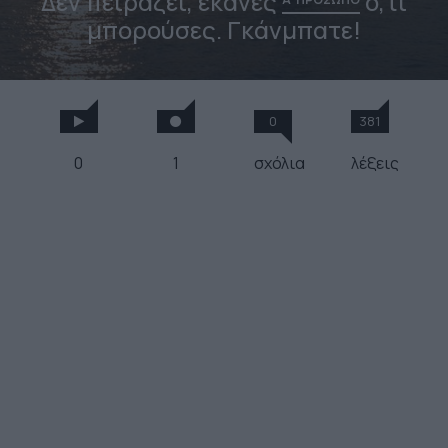
Δεν πειράζει, έκανες
ό,τι
μπορούσες. Γκάνμπατε!
0
381
0
1
σχόλια
λέξεις