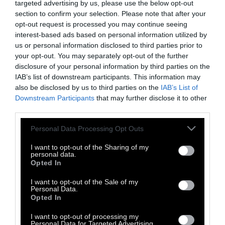
αποχαιρετούμε το πρωί την οικογένειά μας
targeted advertising by us, please use the below opt-out
section to confirm your selection. Please note that after your
για να πάμε στη δουλειά ή στο σχολείο.
opt-out request is processed you may continue seeing
Χρησιμοποιούμε επίσης το Γκάνμπατε σε
interest-based ads based on personal information utilized by
αθλητικούς αγώνες, σε οποιοδήποτε είδος
us or personal information disclosed to third parties prior to
your opt-out. You may separately opt-out of the further
κοινωνικής δραστηριότητας, όταν
disclosure of your personal information by third parties on the
βρισκόμαστε με έναν φίλο και αισθανόμαστε
IAB’s list of downstream participants. This information may
ότι πρέπει να τον εμψυχώσουμε, όταν μια
also be disclosed by us to third parties on the
IAB’s List of
Downstream Participants
φυσική καταστροφή πλήττει τα νησιά μας.
that may further disclose it to other
third parties.
Personal Data Processing Opt Outs
I want to opt-out of the Sharing of my
personal data.
Opted In
I want to opt-out of the Sale of my
Personal Data.
Opted In
I want to opt-out of processing my
Personal Data for Targeted Advertising.