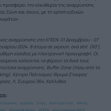
 προσφέρει την ελευθερία της αναρρίχησης
ίς ζώνη και σχοινί, με τη χρήση ειδικών
ρωμάτων.
χος αναρρίχησης στο ΚΠΙΣΝ: 01 Δεκεμβρίου - 07
ουαρίου 2024. 8 άτομα σε γκρουπ, ανά slot (60’),
ύθερη είσοδος με ηλεκτρονική προεγγραφή. Οι
ούμενοι καλούνται να φέρουν τα δικά τους
ούτσια αναρρίχησης. Buffer Zone (πίσω από το
king). Κέντρο Πολιτισμού Ίδρυμα Σταύρος
ρχος, Λ. Συγγρού 364, Καλλιθέα
GS:
στούγεννα
Δωρεάν
Σπορ
Καλύτερη ζωή
Αθήνα
ηση
Ίδρυμα Νιάρχος
ΚΠΙΣΝ
Χριστούγεννα 2023