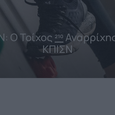
: Ο Τοίχος
Αναρρίχησ
210
ΚΠΙΣΝ