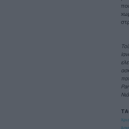
που
χωρ
στ
Τοί
Ιαν
ελε
ασκ
παπ
Par
Νιά
TA
Χρι
Άσκ