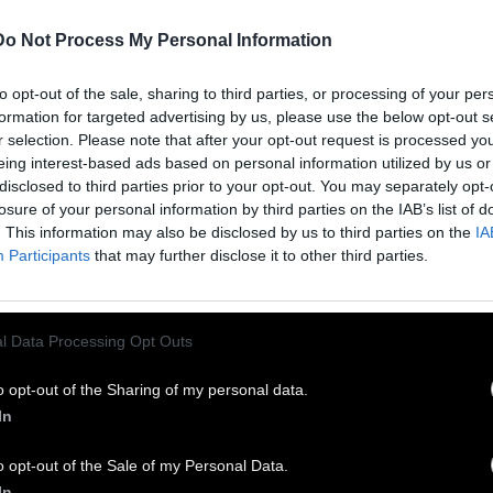
 μοναδική εμπειρία άθλησης αλλά και
Do Not Process My Personal Information
ασκέδασης.
to opt-out of the sale, sharing to third parties, or processing of your per
 Κέντρο Πολιτισμού Ίδρυμα Σταύρος Νιάρχος
formation for targeted advertising by us, please use the below opt-out s
r selection. Please note that after your opt-out request is processed y
σκαλεί όλους όσοι θέλουν να γνωρίσουν το
eing interest-based ads based on personal information utilized by us or
ημα της αναρρίχησης, σε μια νέα εμπειρία. Ένας
disclosed to third parties prior to your opt-out. You may separately opt-
χος Αναρρίχησης με δύο κατασκευές, σε
losure of your personal information by third parties on the IAB’s list of
. This information may also be disclosed by us to third parties on the
IA
αίθριο στεγασμένο σημείο, προστατευμένο από
Participants
that may further disclose it to other third parties.
βροχή, περιμένει τους λάτρεις της αναρρίχησης,
διαφορετικές προκλήσεις για κάθε ηλικία και
ίπεδο.
l Data Processing Opt Outs
οίχος λειτουργεί με δύο ειδικά σχεδιασμένα
o opt-out of the Sharing of my personal data.
In
γράμματα για παιδιά και ενήλικες που έχουν
χο τη γνωριμία με την αναρρίχηση. Στον Τοίχο
o opt-out of the Sale of my Personal Data.
ρρίχησης του ΚΠΙΣΝ, μπορεί κανείς να
In