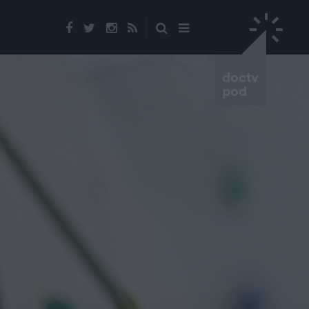
doctv
pod