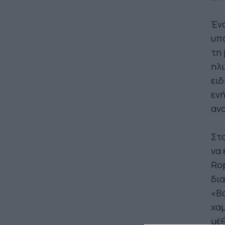
Ένα
υπ
τη 
ηλι
ειδ
ενή
αν
Στο
να 
Rop
δια
«Bo
χαμ
μέθ