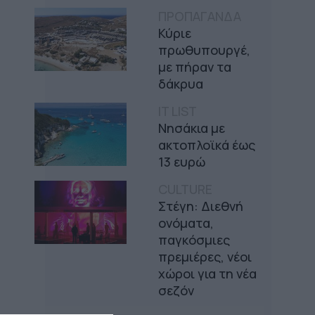
ΠΡΟΠΑΓΑΝΔΑ
Κύριε
πρωθυπουργέ,
με πήραν τα
δάκρυα
IT LIST
Νησάκια με
ακτοπλοϊκά έως
13 ευρώ
CULTURE
Στέγη: Διεθνή
ονόματα,
παγκόσμιες
πρεμιέρες, νέοι
χώροι για τη νέα
σεζόν