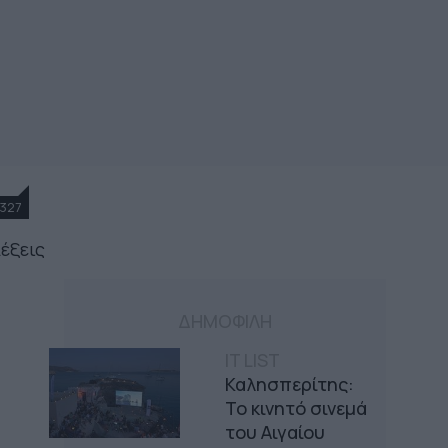
327
λέξεις
ΔΗΜΟΦΙΛΗ
IT LIST
Καλησπερίτης:
Το κινητό σινεμά
του Αιγαίου