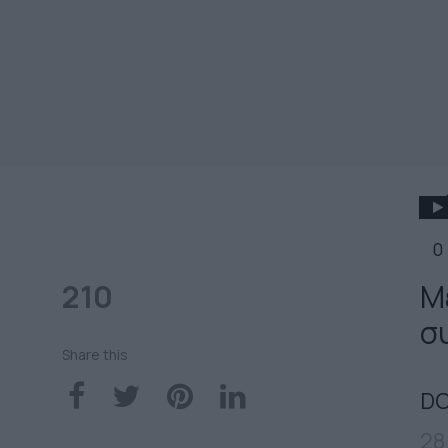
0
210
Μ
σ
Share this
DO
28