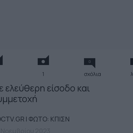
0
1
σχόλια
ε ελεύθερη είσοδο και
υμμετοχή
CTV.GR | ΦΩΤΟ: ΚΠΙΣΝ
 Νοεμβρίου 2023