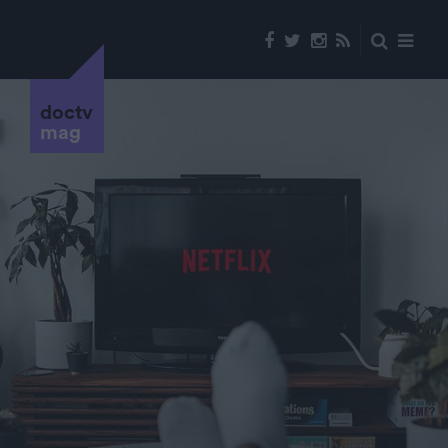
doctv
mag