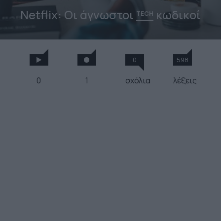
Netflix: Οι άγνωστοι
κωδικοί
TECH
0
598
0
1
σχόλια
λέξεις