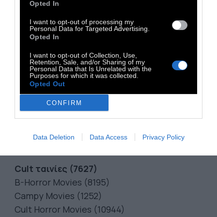
Opted In
Dark Comedies (869)
Late Night Comedies (1402)
I want to opt-out of processing my
Personal Data for Targeted Advertising.
Mockumentaries (26)
Opted In
Political Comedies (2700)
I want to opt-out of Collection, Use,
Screwball Comedies (9702)
Retention, Sale, and/or Sharing of my
Personal Data that Is Unrelated with the
Sports Comedies (5286)
Purposes for which it was collected.
Opted Out
Stand-up Comedy (11559)
Teen Comedies (3519)
CONFIRM
Satires (4922)
Romantic Comedies (5475)
Data Deletion
Data Access
Privacy Policy
Slapstick Comedies (10256)
Cult ταινίες (7627)
B-Horror Movies (8195)
Campy Movies (1252)
Cult Horror Movies (10944)