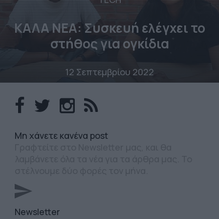
ΚΑΛΑ ΝΕΑ: Συσκευή ελέγχει το
στήθος για ογκίδια
12 Σεπτεμβρίου 2022
Mη χάνετε κανένα post
Γραφτείτε στο Newsletter μας, και θα
λαμβάνετε όλα τα νέα για τα άρθρα μας. Το
στέλνουμε δύο φορές τον μήνα.
Newsletter