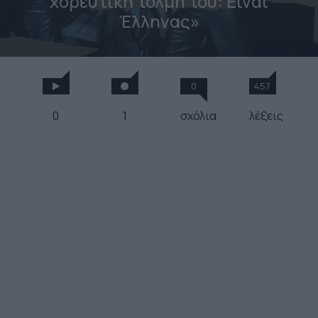
χορευτική τόλμη του: Είναι
Έλληνας»
0
457
0
1
σχόλια
λέξεις