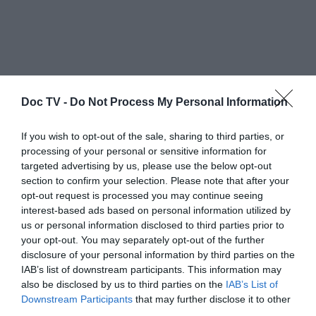
Doc TV -
«Μια εμπειρία μοναδική, σαν διαλογισμός»,
Do Not Process My Personal Information
«ένας χορός που λιώνει όπως ο πάγος,
If you wish to opt-out of the sale, sharing to third parties, or
εκπέμποντας φως», «τρελά ακριβής,
processing of your personal or sensitive information for
διαολεμένα δυνατός και παρ’ όλα αυτά
targeted advertising by us, please use the below opt-out
section to confirm your selection. Please note that after your
σχεδόν άπιαστος, αυτός ο χορός
opt-out request is processed you may continue seeing
αιχμαλωτίζει και συγχρόνως απελευθερώνει
interest-based ads based on personal information utilized by
το βλέμμα», «συναρπαστικό, με δυνατές,
us or personal information disclosed to third parties prior to
your opt-out. You may separately opt-out of the further
συνταρακτικές, απατηλές εικόνες». Αυτά
disclosure of your personal information by third parties on the
είναι μερικά από τα σχόλια που γράφονται
IAB’s list of downstream participants. This information may
στον ευρωπαϊκό Τύπο για την παραγωγή της
also be disclosed by us to third parties on the
IAB’s List of
Downstream Participants
Στέγης που περιοδεύει στην Ευρώπη.
that may further disclose it to other
third parties.