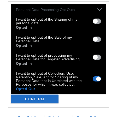
Το Larsen C είναι «μια μεταφορά της ζωής
που, ακατανίκητη, προχωρά»
λέει ο
Personal Data Processing Opt Outs
Χρήστος Παπαδόπουλος.
I want to opt-out of the Sharing of my
personal data.
Opted In
Ο
Χρήστος Παπαδόπουλος
σπούδασε χορό
I want to opt-out of the Sale of my
και χορογραφία στην SNDO (School for New
Personal Data.
Dance Development) του Άμστερνταμ και
Opted In
Πολιτικές Επιστήμες στο Πάντειο
I want to opt-out of processing my
Personal Data for Targeted Advertising.
Πανεπιστήμιο. Είναι επίσης απόφοιτος της
Opted In
Δραματικής Σχολής του Εθνικού Θεάτρου.
I want to opt-out of Collection, Use,
Έκανε το χορογραφικό του ντεμπούτο με το
Retention, Sale, and/or Sharing of my
Personal Data that Is Unrelated with the
Εlvedon, ένα έργο για έξι χορευτές, με
Purposes for which it was collected.
αφετηρία «Τα κύματα» της Βιτρτζίνια Γουλφ.
Opted Out
Το Εlvedon υπήρξε η πρώτη επιλογή του
CONFIRM
πανευρωπαϊκού δικτύου Aerowaves 16 Dance
Across Europe, ενώ στη συνέχεια