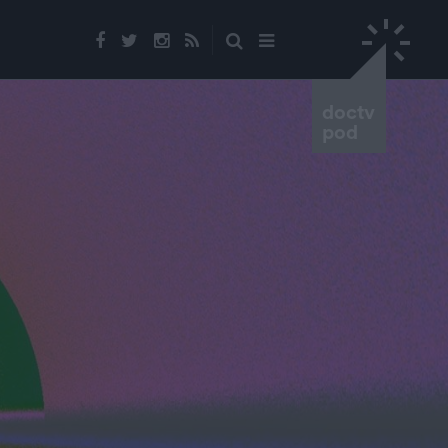
doctv
pod