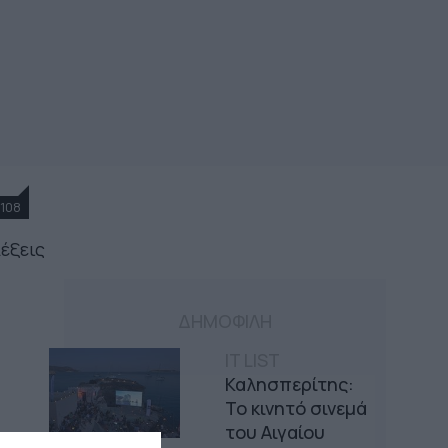
108
λέξεις
ΔΗΜΟΦΙΛΗ
IT LIST
Καλησπερίτης:
Το κινητό σινεμά
του Αιγαίου