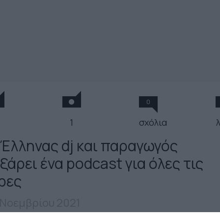
0
1
σχόλια
 Έλληνας dj και παραγωγός
ξάρει ένα podcast για όλες τις
ρες
 Νοεμβρίου 2021