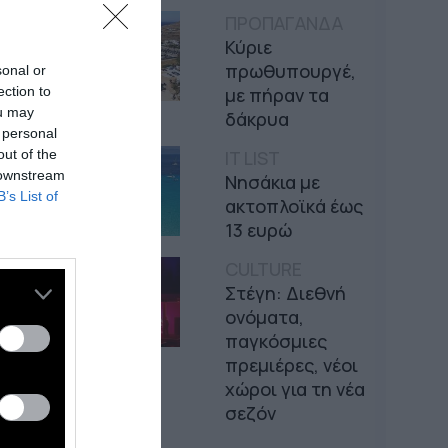
ΠΡΟΠΑΓΑΝΔΑ
Κύριε
πρωθυπουργέ,
sonal or
ection to
με πήραν τα
ou may
δάκρυα
 personal
out of the
IT LIST
 downstream
Νησάκια με
B’s List of
ακτοπλοϊκά έως
13 ευρώ
CULTURE
Στέγη: Διεθνή
ονόματα,
παγκόσμιες
πρεμιέρες, νέοι
χώροι για τη νέα
σεζόν