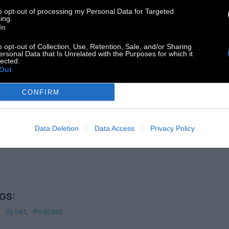
οξενηθεί σε labels, όπως: StillMuzik, Shango rec,
to opt-out of processing my Personal Data for Targeted
ing.
h Hop rec. Ως dj έχει συνοδεύσει καταξιωμένους
In
λιτέχνες όπως οι: Afrika Bambaataa, Quantic,
o opt-out of Collection, Use, Retention, Sale, and/or Sharing
htmares on Wax, K&D, Aparat, Panda Dub,
ersonal Data that Is Unrelated with the Purposes for which it
lected.
ntourloop, στην Ελλάδα αλλά και σε events-
Out
tivals στο εξωτερικό (Le Mellotron – Παρίσι, Arena
CONFIRM
ρολίνο, MITM fest Βουλγαρία, 420 fest –
εγχάγη, ADD fest – Αθήνα. Είναι resident στα
ναϊκά Six dogs και Grow bar. Μπορείτε να
Data Deletion
Data Access
Privacy Policy
καλύψετε τις κυκλοφορίες του
εκεί
GS:
Dj set
Podcast