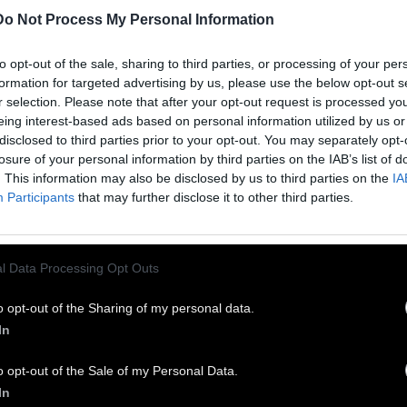
Do Not Process My Personal Information
to opt-out of the sale, sharing to third parties, or processing of your per
formation for targeted advertising by us, please use the below opt-out s
r selection. Please note that after your opt-out request is processed y
eing interest-based ads based on personal information utilized by us or
disclosed to third parties prior to your opt-out. You may separately opt-
losure of your personal information by third parties on the IAB’s list of
. This information may also be disclosed by us to third parties on the
IA
Participants
that may further disclose it to other third parties.
l Data Processing Opt Outs
o opt-out of the Sharing of my personal data.
In
tiko
είναι παραγωγός και dj. Ασχολείται με τη
σική από το 2016, έχει κυκλοφορήσει 3 album, 3
o opt-out of the Sale of my Personal Data.
In
 αρκετά singles και συνεργασίες ενώ έχει