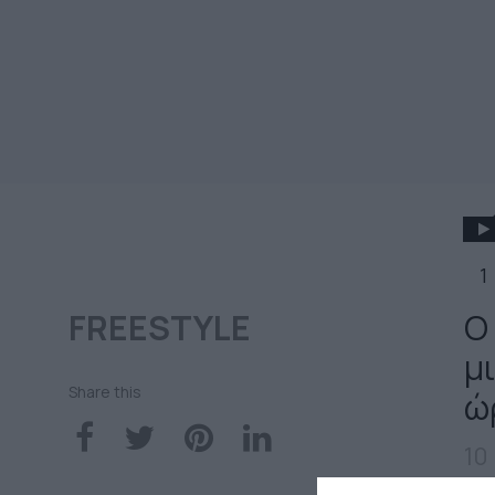
1
FREESTYLE
Ο
μι
Share this
ώ
10