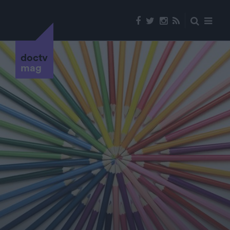
doctv
mag