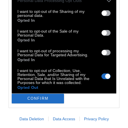
Personal Data Processing Opt Outs
I want to opt-out of the Sharing of my
personal data.
Opted In
I want to opt-out of the Sale of my
Personal Data.
Opted In
I want to opt-out of processing my
Ακολουθήστε μας στο
Instagram
και στο
Personal Data for Targeted Advertising.
Opted In
Facebook
για να βλέπετε τα άρθρα που σας
ενδιαφέρουν
I want to opt-out of Collection, Use,
Retention, Sale, and/or Sharing of my
Personal Data that Is Unrelated with the
Purposes for which it was collected.
TAGS:
Opted Out
Project
CONFIRM
Data Deletion
Data Access
Privacy Policy