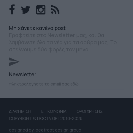
Mη χάνετε κανένα post
Γραφτείτε στο Newsletter μας, και θα
λαμβάνετε όλα τα νέα για τα άρθρα μας. Το
στέλνουμε δύο φορές τον μήνα.
Newsletter
ΔΙΑΦΗΜΙΣΗ
ΕΠΙΚΟΙΝΩΝΙΑ
ΟΡΟΙ ΧΡΗΣΗΣ
COPYRIGHT © DOCTV.GR | 2010-2026
designed by: beetroot design group