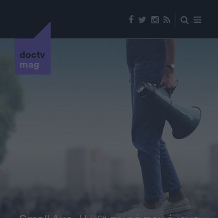
doctv
mag
TECH