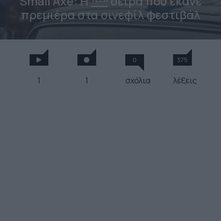
Small Axe: Η
σειρά που έκανε
πρεμιέρα στα σινεφίλ φεστιβάλ
0
375
1
1
σχόλια
λέξεις