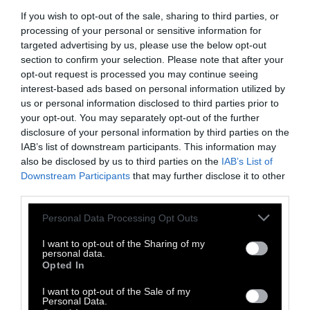
αναφέρεται στα 50 χρόνια από τη διαδήλωση
If you wish to opt-out of the sale, sharing to third parties, or
στην ομώνυμη περιοχή του Λονδίνου, όπου οι
processing of your personal or sensitive information for
μαύροι κάτοικοί της, εκδήλωσαν δυναμικά
targeted advertising by us, please use the below opt-out
την οργή τους απέναντι στην αστυνομική
section to confirm your selection. Please note that after your
opt-out request is processed you may continue seeing
αυθαιρεσία.
Πρωταγωνιστεί η Λετίσια Ράιτ
interest-based ads based on personal information utilized by
του Μαύρου Πάνθηρα της Marvel.
us or personal information disclosed to third parties prior to
your opt-out. You may separately opt-out of the further
disclosure of your personal information by third parties on the
IAB’s list of downstream participants. This information may
also be disclosed by us to third parties on the
IAB’s List of
Downstream Participants
that may further disclose it to other
third parties.
Personal Data Processing Opt Outs
I want to opt-out of the Sharing of my
personal data.
Opted In
I want to opt-out of the Sale of my
Personal Data.