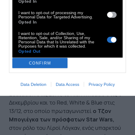
Opted In
I want to opt-out of processing my
Personal Data for Targeted Advertising.
Opted In
I want to opt-out of Collection, Use,
Retention, Sale, and/or Sharing of my
Personal Data that Is Unrelated with the
Purposes for which it was collected.
Opted Out
CONFIRM
Θα ακολουθήσει το Lovers Rock στις 22/11, το
Data Deletion
Data Access
Privacy Policy
Education στις 29/11, το Alex Wheatle στις 6
Δεκεμβρίου και το Red, White & Blue στις
13/12, στο οποίο πρωταγωνιστεί
ο Τζον
Μπογιέγκα των πρόσφατων Star Wars,
στον ρόλο του Λίροϊ Λόγκαν, ενός υπαρκτού