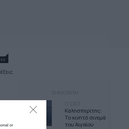
69
λέξεις
ΔΗΜΟΦΙΛΗ
IT LIST
Καλησπερίτης:
Το κινητό σινεμά
του Αιγαίου
sonal or