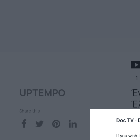
1
UPTEMPO
Έ
Έ
Share this
Doc TV -
15
If you wish 