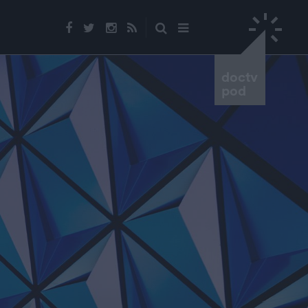
doctv
pod