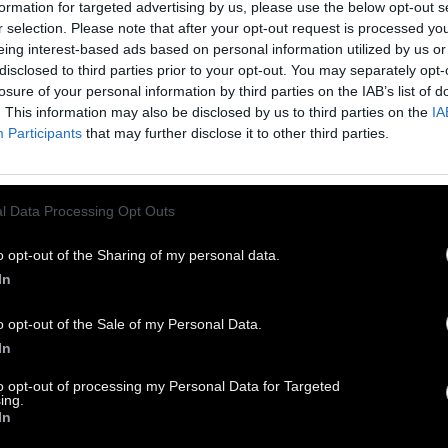
formation for targeted advertising by us, please use the below opt-out s
r selection. Please note that after your opt-out request is processed y
eing interest-based ads based on personal information utilized by us or
disclosed to third parties prior to your opt-out. You may separately opt-
losure of your personal information by third parties on the IAB’s list of
. This information may also be disclosed by us to third parties on the
IA
Participants
that may further disclose it to other third parties.
l Data Processing Opt Outs
o opt-out of the Sharing of my personal data.
In
o opt-out of the Sale of my Personal Data.
In
ndy Es είναι Dj και παραγωγός από την Πάτρα. Τα
to opt-out of processing my Personal Data for Targeted
ing.
ευταία 5 χρόνια οργανώνει το "Sunday Sessions"
In
 γνωστό Pas Mal στην παραλία της πόλης με