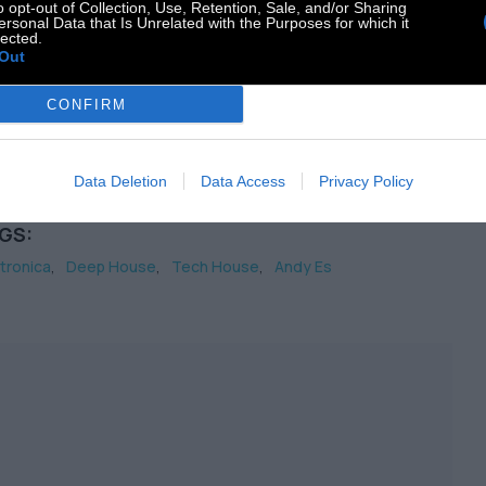
o opt-out of Collection, Use, Retention, Sale, and/or Sharing
λεσμένους τους πιο γνωστούς εκπροσώπους του
ersonal Data that Is Unrelated with the Purposes for which it
lected.
Culture της Ελλάδας. Το καινούργιο του single με
Out
obeat ήχο κυκλοφορεί από την εταιρεία Bali Praia.
CONFIRM
ρείτε να τον βρείτε στο
Soundcloud
και στο
cebook
.
Data Deletion
Data Access
Privacy Policy
GS:
tronica
Deep House
Tech House
Andy Es