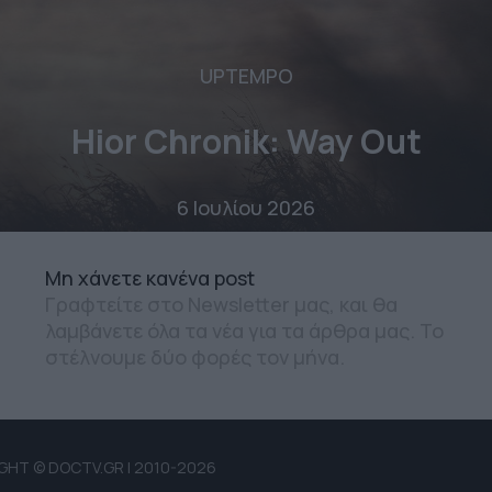
UPTEMPO
Hior Chronik: Way Out
6 Ιουλίου 2026
Mη χάνετε κανένα post
Γραφτείτε στο Newsletter μας, και θα
λαμβάνετε όλα τα νέα για τα άρθρα μας. Το
στέλνουμε δύο φορές τον μήνα.
GHT © DOCTV.GR | 2010-2026