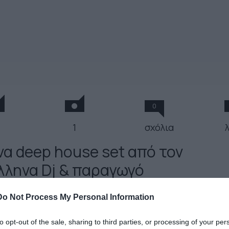
0
1
σχόλια
να deep house set από τον
λληνα Dj & παραγωγό
Do Not Process My Personal Information
 Απριλίου 2020
to opt-out of the sale, sharing to third parties, or processing of your per