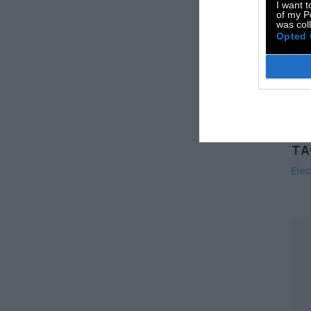
I want t
κα
of my P
was col
Dj 
Opted 
afr
Μπο
Fa
TA
Elec