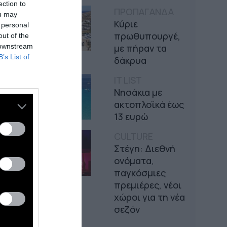
ection to
ΠΡΟΠΑΓΑΝΔΑ
ou may
Κύριε
 personal
πρωθυπουργέ,
out of the
 downstream
με πήραν τα
B’s List of
δάκρυα
IT LIST
Νησάκια με
ακτοπλοϊκά έως
13 ευρώ
CULTURE
Στέγη: Διεθνή
ονόματα,
παγκόσμιες
πρεμιέρες, νέοι
χώροι για τη νέα
σεζόν