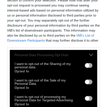
section to confirm your selection. Please note that after your
opt-out request is processed you may continue seeing
interest-based ads based on personal information utilized by
us or personal information disclosed to third parties prior to
your opt-out. You may separately opt-out of the further
disclosure of your personal information by third parties on the
IAB’s list of downstream participants. This information may
also be disclosed by us to third parties on the
IAB’s List of
Downstream Participants
that may further disclose it to other
third parties.
Personal Data Processing Opt Outs
A post shared by The New Yorker's Art Dept. (@newyorkerart)
I want to opt-out of the Sharing of my
personal data.
Opted In
Σε όρους απλού πολιτικού κυνισμού, όλα
αυτά σημαίνουν πως ο Τραμπ θέλει απλώς
I want to opt-out of the Sale of my
Personal Data.
να επανεκελεγεί τον επόμενο Νοέμβριο. Και
Opted In
για να συμβεί αυτό χρειάζεται μια ζωντανή
I want to opt-out of processing my
οικονομία. Ακόμη κι εάν αυτή του κοστίσει
Personal Data for Targeted Advertising.
Opted In