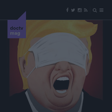
doctv
mag