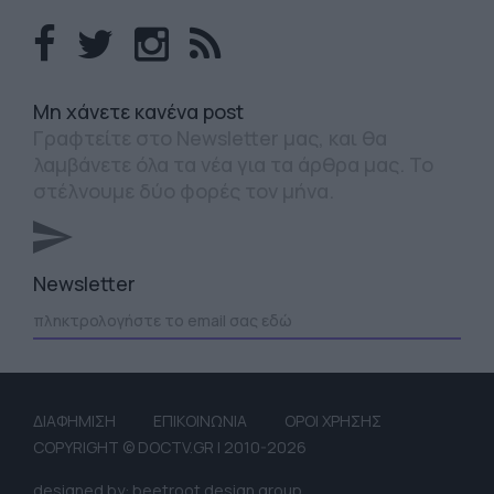
Mη χάνετε κανένα post
Γραφτείτε στο Newsletter μας, και θα
λαμβάνετε όλα τα νέα για τα άρθρα μας. Το
στέλνουμε δύο φορές τον μήνα.
Newsletter
ΔΙΑΦΗΜΙΣΗ
ΕΠΙΚΟΙΝΩΝΙΑ
ΟΡΟΙ ΧΡΗΣΗΣ
COPYRIGHT © DOCTV.GR | 2010-2026
designed by: beetroot design group