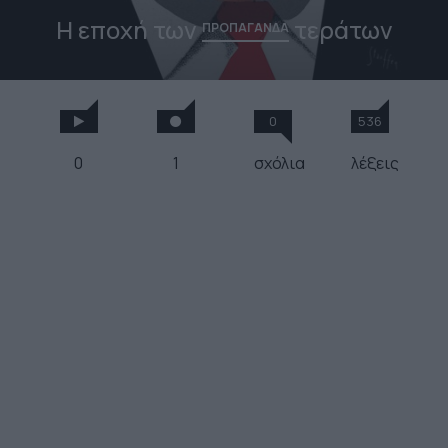
Η εποχή των
τεράτων
ΠΡΟΠΑΓΑΝΔΑ
0
536
0
1
σχόλια
λέξεις