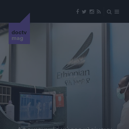
doctv
mag