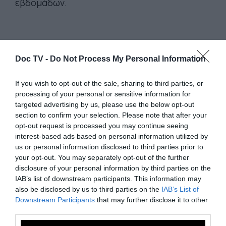
εβδομάδων.
Σε χώρες όπως η Σενεγάλη,
Doc TV -
Do Not Process My Personal Information
τα μέσα κοινωνικής
δικτύωσης βράζουν από
If you wish to opt-out of the sale, sharing to third parties, or
processing of your personal or sensitive information for
πολίτες που εκφράζουν τον
targeted advertising by us, please use the below opt-out
θυμό τους απέναντι στους
section to confirm your selection. Please note that after your
opt-out request is processed you may continue seeing
Ευρωπαίους, θεωρώντας
interest-based ads based on personal information utilized by
us or personal information disclosed to third parties prior to
τους υπεύθυνους για την
your opt-out. You may separately opt-out of the further
disclosure of your personal information by third parties on the
εισαγωγή του ιού
IAB’s list of downstream participants. This information may
also be disclosed by us to third parties on the
IAB’s List of
Downstream Participants
that may further disclose it to other
third parties.