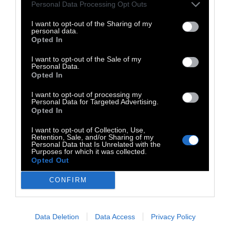
Η υπουργός Υγείας επίσης ανακοίνωσε ότι
Personal Data Processing Opt Outs
εξετάζει σχέδιο για τον απολυμαντικό
I want to opt-out of the Sharing of my
ψεκασμό όλων των ταξιδιωτών στην
personal data.
Opted In
Ουγκάντα. Στις αρχές της εβδομάδας, η
I want to opt-out of the Sale of my
Ουγκάντα απέλασε 22 επισκέπτες, κυρίως
Personal Data.
τουρίστες που ήρθαν στη χώρα αεροπορικά,
Opted In
οι οποίοι προέρχονταν από χώρες με έξαρση
I want to opt-out of processing my
Personal Data for Targeted Advertising.
του ιού και αρνήθηκαν να μπουν σε
Opted In
καραντίνα.
I want to opt-out of Collection, Use,
Retention, Sale, and/or Sharing of my
Personal Data that Is Unrelated with the
Παρόμοιοι περιορισμοί έχουν ανακοινωθεί
Purposes for which it was collected.
και από άλλες Αφρικανικές χώρες. Η Κένυα
Opted Out
έχει απαγορεύσει τις απευθείας πτήσεις από
CONFIRM
Ιταλία, όπως και η Ζανζιβάρη. Η Λαϊκή
Δημοκρατία του Κονγκό έχει ανακοινώσει την
Data Deletion
Data Access
Privacy Policy
επιβολή καραντίνας δύο εβδομάδων σε όλους