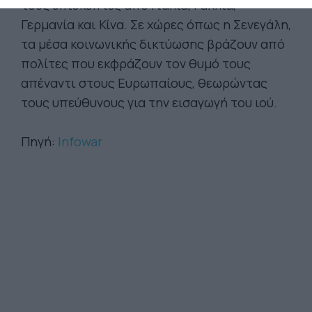
τους επισκέπτες από Ιταλία, Γαλλία,
Γερμανία και Κίνα. Σε χώρες όπως η Σενεγάλη,
τα μέσα κοινωνικής δικτύωσης βράζουν από
πολίτες που εκφράζουν τον θυμό τους
απέναντι στους Ευρωπαίους, θεωρώντας
τους υπεύθυνους για την εισαγωγή του ιού.
Πηγή:
Infowar