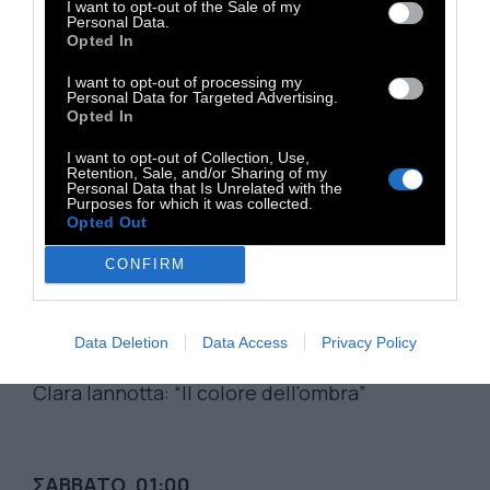
I want to opt-out of the Sale of my
Μουσική
Personal Data.
Opted In
Liza Lim: “Wild Winged One”
I want to opt-out of processing my
Anders Nyqvist: τρομπέτα
Personal Data for Targeted Advertising.
Opted In
Απαγγελίες Κειμένων
I want to opt-out of Collection, Use,
Retention, Sale, and/or Sharing of my
Stéphane Hesse: Δυο λέξεις για το υπάρχον
Personal Data that Is Unrelated with the
Purposes for which it was collected.
οικονομικό σύστημα (A word on the current
Opted Out
economic system)
CONFIRM
Christian Felber: 2030: Μια σύντομη διάλεξη
(2030: A short lecture)
Data Deletion
Data Access
Privacy Policy
Μουσική
Clara Iannotta: “Il colore dell’ombra”
ΣΑΒΒΑΤΟ, 01:00