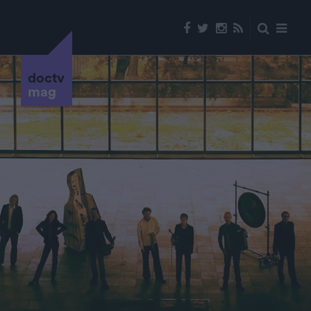
doctv
mag