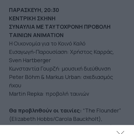
ΠΑΡΑΣΚΕΥΗ, 20:30
ΚΕΝΤΡΙΚΗ ΣΚΗΝΗ
ΣΥΝΑΥΛΙΑ ΜΕ ΤΑΥΤΟΧΡΟΝΗ ΠΡΟΒΟΛΗ
ΤΑΙΝΙΩΝ ANIMATION
Η Οικονομία για το Κοινό Καλό
Εισαγωγή-Παρουσίαση: Χρήστος Καρράς,
Sven Hartberger
Κωνσταντία Γουρζή: μουσική διεύθυνση
Peter Böhm & Markus Urban: σχεδιασμός
ήχου
Martin Repka: προβολή ταινιών
Θα προβληθούν οι ταινίες:
“The Flounder”
(Elizabeth Hobbs/Carola Bauckholt),
“Lickalike” (Rebecca Blöcher/Eva Reiter),