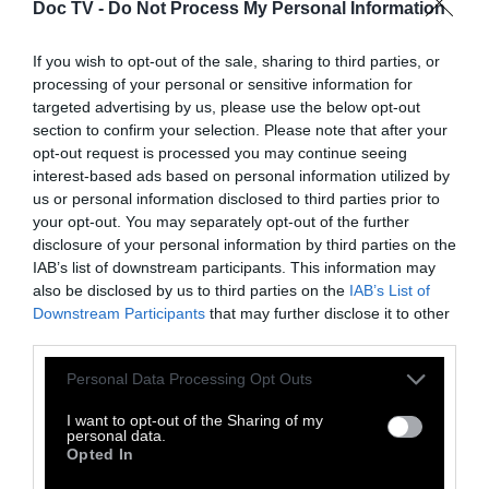
“PANTOPOS” (Eni Brandner/Misato
Doc TV -
Do Not Process My Personal Information
Mochizuki), “Music Box” (Joanna Kożuch/Ying
If you wish to opt-out of the sale, sharing to third parties, or
Wang), “Bloomers” (Samantha Moore/Malin
processing of your personal or sensitive information for
Bång), “Hierarchy Glitch” (Vessela
targeted advertising by us, please use the below opt-out
Dantcheva/Electric Indigo), “The Happiness
section to confirm your selection. Please note that after your
opt-out request is processed you may continue seeing
Machine” (Ana Nedeljković/Hanna Hartman),
interest-based ads based on personal information utilized by
“Measuring the Distance” (Susi Jirkuff/Joanna
us or personal information disclosed to third parties prior to
Bailie), “Generator/ Operator” (Andrea
your opt-out. You may separately opt-out of the further
disclosure of your personal information by third parties on the
Schneider/Μαριάνθη Παπαλεξανδρή-
IAB’s list of downstream participants. This information may
Αλεξανδρή), “Suggestion of Least
also be disclosed by us to third parties on the
IAB’s List of
Resistance” (Michelle Kranot/Iris ter
Downstream Participants
that may further disclose it to other
third parties.
Schiphorst)
Personal Data Processing Opt Outs
ΠΑΡΑΣΚΕΥΗ, 23:00
I want to opt-out of the Sharing of my
personal data.
ΚΕΝΤΡΙΚΗ ΣΚΗΝΗ
Opted In
ΣΥΝΑΥΛΙΑ ΚΑΙ ΟΜΙΛΙΕΣ