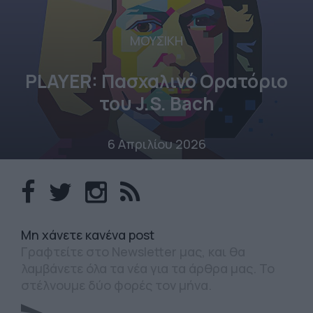
ΜΟΥΣΙΚΗ
PLAYER: Πασχαλινό Ορατόριο
του J.S. Bach
6 Απριλίου 2026
Mη χάνετε κανένα post
Γραφτείτε στο Newsletter μας, και θα
λαμβάνετε όλα τα νέα για τα άρθρα μας. Το
στέλνουμε δύο φορές τον μήνα.