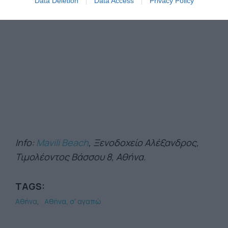
Data Deletion
Data Access
Privacy Policy
Info:
Mavili Beach
, Ξενοδοχείο Αλέξανδρος,
Τιμολέοντος Βάσσου 8, Αθήνα.
TAGS:
Αθήνα
Αθήνα, σ' αγαπώ