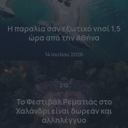
210
Η παραλία σαν εξωτικό νησί 1,5
ώρα από την Αθήνα
14 Ιουλίου 2026
210
Το Φεστιβάλ Ρεματιάς στο
Χαλάνδρι είναι δωρεάν και
αλληλέγγυο