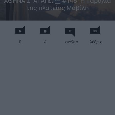
ΑΘΗΝΑ Σ’ ΑΓΑΠΩ
#146: Η παραλία
της πλατείας Μαβίλη
0
99
0
4
σχόλια
λέξεις