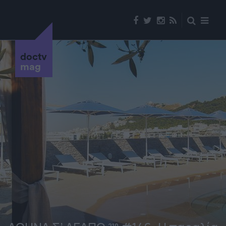
doctv
mag
210