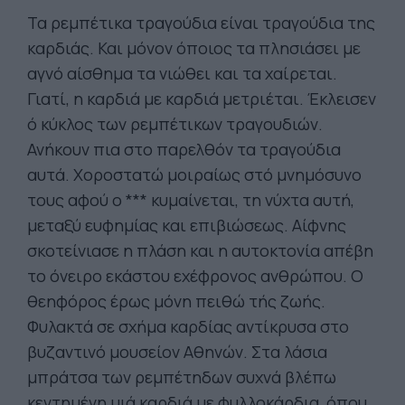
Τα ρεμπέτικα τραγούδια είναι τραγούδια της
καρδιάς. Και μόνον όποιος τα πλησιάσει με
αγνό αίσθημα τα νιώθει και τα χαίρεται.
Γιατί, η καρδιά με καρδιά μετριέται. Έκλεισεν
ό κύκλος των ρεμπέτικων τραγουδιών.
Ανήκουν πια στο παρελθόν τα τραγούδια
αυτά. Χοροστατώ μοιραίως στό μνημόσυνο
τους αφού ο *** κυμαίνεται, τη νύχτα αυτή,
μεταξύ ευφημίας και επιβιώσεως. Αίφνης
σκοτείνιασε η πλάση και η αυτοκτονία απέβη
το όνειρο εκάστου εχέφρονος ανθρώπου. Ο
θεηφόρος έρως μόνη πειθώ τής ζωής.
Φυλακτά σε σχήμα καρδίας αντίκρυσα στο
βυζαντινό μουσείον Αθηνών. Στα λάσια
μπράτσα των ρεμπέτηδων συχνά βλέπω
κεντημένη μιά καρδιά με φυλλοκάρδια, όπου