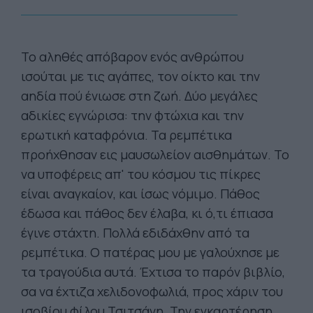
Το αληθές απόβαρον ενός ανθρώπου
ισούται με τις αγάπες, τον οίκτο και την
αηδία πού ένιωσε στη ζωή. Δύο μεγάλες
αδικίες εγνώρισα: την φτώχια και την
ερωτική καταφρόνια. Τα ρεμπέτικα
προήχθησαν εις μαυσωλείον αισθημάτων. Το
να υποφέρεις απ' του κόσμου τις πίκρες
είναι αναγκαίον, και ίσως νόμιμο. Πάθος
έδωσα και πάθος δεν έλαβα, κι ό,τι έπιασα
έγινε στάχτη. Πολλά εδιδάχθην από τα
ρεμπέτικα. Ο πατέρας μου με γαλούχησε με
τα τραγούδια αυτά. Έχτισα το παρόν βιβλίο,
σα να έχτιζα χελιδονοφωλιά, προς χάριν του
ισοβίου φίλου Τσιτσάνη. Την εγκαρτέρηση