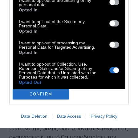
I want to opt-out of the Sharing of my
personal data.
αγάπησα και αγαπήθηκα, κι εσένα δείχνω
Opted In
όταν ερωτηθώ για το νόημα του έρωτος.
I want to opt-out of the Sale of my
Λιποτάκτης στην μυριάνθρωπη έρημη Αθήνα
Personal Data.
Opted In
που με τρομοκρατεί κι όλο με εξωθεί προς
την αυτοκτονία. Η απαισιοδοξία είναι
I want to opt-out of processing my
Personal Data for Targeted Advertising.
απόδειξη ανθρωπιάς. Εγώ ειμί ο εχθρός μου.
Opted In
Στην ηλικία όπου τώρα πια έφτασα το νιώθω
I want to opt-out of Collection, Use,
πεντακάθαρα πως είμαι ένας αποτυχημένος.
Retention, Sale, and/or Sharing of my
Personal Data that Is Unrelated with the
Δεν θα σκεφτόμουνα ποτέ δίχως το
Purposes for which it was collected.
Opted Out
συνοικέσιον της μελαγχολίας. Συχνά κλέβω
ψυχές, μα εσύ δεν είσαι κοντά μου, ούτε σε
CONFIRM
ξένα χέρια. Γέρασα με ερωτευμένη καρδιά
εφήβου. Είναι υπερβολή να ζεις με αγάπη κι
Data Deletion
Data Access
Privacy Policy
είναι επικίνδυνο να κατέχεις, τόσο πολύ, τα
μυστικά της ψυχής σου. Αδυνατώ να θάψω τις
αναμνήσεις κι αυτό θα προσδιορίσει τον