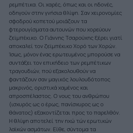
ρεμπέτικα. Οι χαρές, όπως και οι ηδονές,
οδηγούν στην γνήσια θλίψη. Σαν χειρονομίες
σφοδρού κοπετού μοιάζουν τα
φτερουγίσματα αυτουνών που χορεύουν
ζεϊμπέκικο. Ο Γιάννης Τσαρούχης ξέρει γιατί
αποκαλεί τον ζεϊμπέκικο Χορό των Χορών.
Ίσως, μόνον ένας ερωτευμένος μπορούσε να
συντάξει τον επικήδειο των ρεμπέτικων
τραγουδιών, πού εξακολουθούν να
φαντάζουν σαν μαγικός λουλουδότοπος
μακρινός, οριστικά χαμένος και
απροσπέλαστος. Ο νους του ανθρώπου
(ισχυρός ως ο έρως, πανίσχυρος ως ο
θάνατος) εξακοντίζεται προς το παρελθόν.
Η θλίψη αποτελεί την ηχώ τών ερωτικών
λαϊκών ασμάτων. Είθε, σύντομα τα