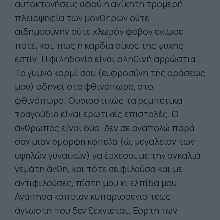
αυτοκτονήσεις αφού η ανίκητη τρομερή
πλειοψηφία των μοχθηρών ούτε
αιδημοσύνην ούτε χλωρόν φόβον ένιωσε
ποτέ, και, πως η καρδία οίκος της ψυχής
εστίν. Η φιληδονία είναι αληθινή αρρώστια.
Το γυμνό κορμί σου (ευφροσύνη της οράσεώς
μου) οδηγεί στο φθινόπωρο, στο
φθινόπωρο. Ουσιαστικώς τα ρεμπέτικα
τραγούδια είναι ερωτικές επιστολές. Ο
άνθρωπος είναι δύο. Δεν σε αναπολώ παρά
σαν μιαν όμορφη κοπέλα (ώ, μεγαλείον των
υψηλών γυναικών) να έρχεσαι με την αγκαλιά
γεμάτη άνθη, και τότε σε φιλούσα και με
αντιφιλούσες, πίστη μου κι ελπίδα μου.
Αγάπησα κάποιαν κυπαρισσένια τέως
άγνωστη που δεν ξεχνιέται. Εορτή των