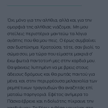
Όχι μόνο για την αλήθια, αλλά και για την
ομορφιά της αλήθιας νιάζομαι. Μη μου
στείλεις περιστέρια· μαντεύω τα λόγια
αγάπης που θα μου πεις. Ο έρως συμβαίνει
σαν δυστύχημα. Κρατούσα, τότε, σαν βιολί το
σώμα σου, μα τώρα που είμαστε μακριά σ'
έχω φωτιά παντοτινή μες στην καρδιά μου.
Θα ψάχνεις λυπημένη να με βρεις στους
άδειους δρόμους και θα ρωτάς παντού για
μένα, και στην περιρρέουσα μελαγχολία των
ρεμπέτικων τραγουδιών θα αναζητάς επί
ματαίω παρηγοριά. Εφέτος ανήμερα το
Πάσχα έβρεχε και η δολιότης πίκραινε την
καρδιά μου. Το ξέρω· η θέση μου είναι στο