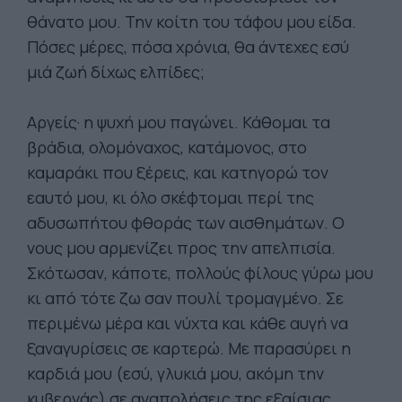
θάνατο μου. Την κοίτη του τάφου μου είδα.
Πόσες μέρες, πόσα χρόνια, θα άντεχες εσύ
μιά ζωή δίχως ελπίδες;
Αργείς· η ψυχή μου παγώνει. Κάθομαι τα
βράδια, ολομόναχος, κατάμονος, στο
καμαράκι που ξέρεις, και κατηγορώ τον
εαυτό μου, κι όλο σκέφτομαι περί της
αδυσωπήτου φθοράς των αισθημάτων. Ο
νους μου αρμενίζει προς την απελπισία.
Σκότωσαν, κάποτε, πολλούς φίλους γύρω μου
κι από τότε ζω σαν πουλί τρομαγμένο. Σε
περιμένω μέρα και νύχτα και κάθε αυγή να
ξαναγυρίσεις σε καρτερώ. Με παρασύρει η
καρδιά μου (εσύ, γλυκιά μου, ακόμη την
κυβερνάς) σε αναπολήσεις της εξαίσιας