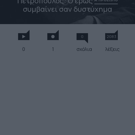
Πετρόπουλος: Ο έρως
συμβαίνει σαν δυστύχημα
0
2083
0
1
σχόλια
λέξεις