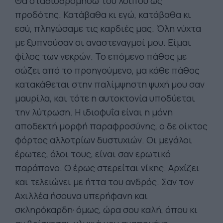
Θα σταδιοδρομήσω του λοιπού ως
προδότης. Κατάβαθα κι εγώ, κατάβαθα κι
εσύ, πληγώσαμε τις καρδιές μας. Όλη νύχτα
με ξυπνούσαν οι αναστεναγμοί μου. Είμαι
φίλος των νεκρών. Το επόμενο πάθος με
σώζει από το προηγούμενο, μα κάθε πάθος
κατακάθεται στην παλίμψηστη ψυχή μου σαν
μαυρίλα, και τότε η αυτοκτονία υποδύεται
την λύτρωση. Η ιδιοφυΐα είναι η μόνη
αποδεκτή μορφή παραφροσύνης, ο δε οίκτος
φόρτος αλλοτρίων δυστυχιών. Οι μεγάλοι
έρωτες, όλοι τους, είναι σαν ερωτικό
παράπονο. Ο έρως στερείται νίκης. Αρχίζει
και τελειώνει με ήττα του ανδρός. Σαν τον
Αχιλλέα ήσουνα υπερήφανη και
σκληρόκαρδη· όμως, ώρα σου καλή, όπου κι