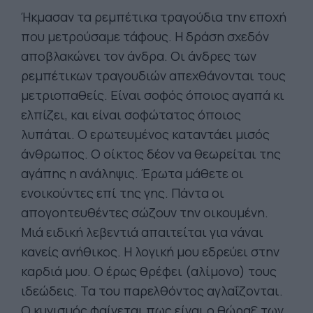
Ήκμασαν τα ρεμπέτικα τραγούδια την εποχή
που μετρούσαμε τάφους. Η δράση σχεδόν
αποβλακώνει τον άνδρα. Οι άνδρες των
ρεμπέτικων τραγουδιών απεχθάνονται τους
μετριοπαθείς. Είναι σοφός όποιος αγαπά κι
ελπίζει, και είναι σοφώτατος όποιος
λυπάται. Ο ερωτευμένος καταντάει μισός
άνθρωπος. Ο οίκτος δέον να θεωρείται της
αγάπης η ανάληψις. Έρωτα μάθετε οι
ενοικούντες επί της γης. Πάντα οι
απογοητευθέντες σώζουν την οικουμένη.
Μιά ειδική λεβεντιά απαιτείται για νάναι
κανείς ανήθικος. Η λογική μου εδρεύει στην
καρδιά μου. Ο έρως θρέφει (αλίμονο) τους
ιδεώδεις. Τα του παρελθόντος αγλαΐζονται.
Ο κυνισμός φαίνεται πως είναι ο θώραξ των