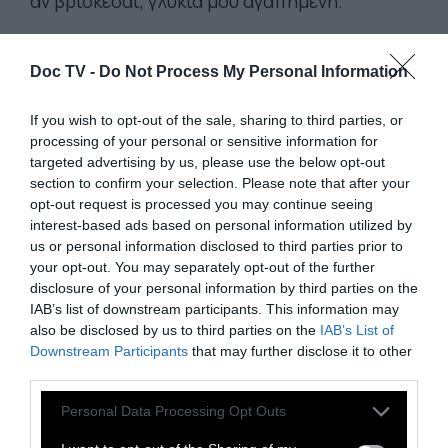
αν βρίσκεσαι, γλυκιά μου αγαπημένη.
Doc TV -
Do Not Process My Personal Information
If you wish to opt-out of the sale, sharing to third parties, or
processing of your personal or sensitive information for
targeted advertising by us, please use the below opt-out
section to confirm your selection. Please note that after your
opt-out request is processed you may continue seeing
interest-based ads based on personal information utilized by
us or personal information disclosed to third parties prior to
your opt-out. You may separately opt-out of the further
disclosure of your personal information by third parties on the
IAB’s list of downstream participants. This information may
Καθώς χαμένο σκυλί, σκυλί του δρόμου,
also be disclosed by us to third parties on the
IAB’s List of
Downstream Participants
that may further disclose it to other
σέρνομαι αυτές τις μαύρες μέρες με άδεια
third parties.
καρδιά και κάθε δειλινό πέφτω, πέφτω, σ' ένα
Personal Data Processing Opt Outs
βάραθρο πέφτω. Βέβαια οι γυναίκες
στερούνται φαντασίας και πάθους, αλλά εγώ