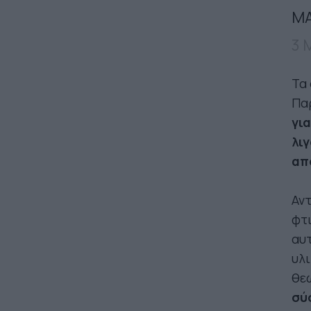
ΜΑ
3 
Τα
Παρ
γι
λι
απ
Αντ
φτι
αυτ
υλι
θε
σύ