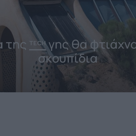
α της
γης θα φτιάχν
TECH
σκουπίδια