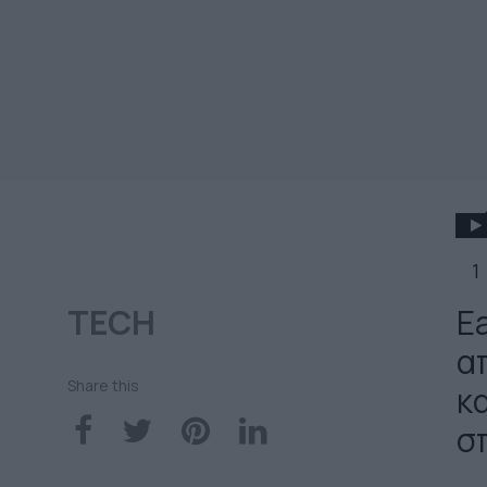
1
TECH
E
απ
Share this
κα
σπ