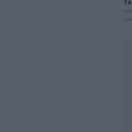
TA
Gall
Καλ