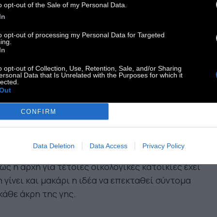
 μπορεί να είναι φτιαγμένα ουσιαστικά από
o opt-out of the Sale of my Personal Data.
ουπίδια», όμως δεν είναι φτηνή υπόθεση
,
αφού
In
καθένα από αυτά τα σπίτια χρησιμοποιεί την
to opt-out of processing my Personal Data for Targeted
ing.
λευταία λέξη της τεχνολογίας
για τα συστήματα
In
κύκλωσης/φιλτραρίσματος του νερού και τα
o opt-out of Collection, Use, Retention, Sale, and/or Sharing
ακά πάνελ. Έτσι, το κόστος μπορεί ακόμα και να
ersonal Data that Is Unrelated with the Purposes for which it
lected.
σει και αυτό ενός συμβατικού σπιτιού αλλά
Out
ε κατά διάνοια δεν εξισώνεται η τιμή του με τα
ολογικά οφέλη.
CONFIRM
 την ώρα, λόγω νομοθεσίας, δεν επιτρέπεται να
Data Deletion
Data Access
Privacy Policy
ασκευαστούν τέτοια σπίτια σε όλες τις χώρες.
ς η αρχή για τέτοιες οικολογικές κατοικίες έχει
 γίνει και μακάρι η ιδέα να επεκταθεί σύντομα
κάθε άκρη της γης.