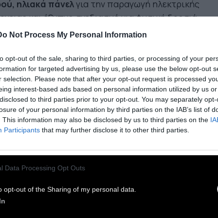
ού, ηλιακά πάνελ
για την παραγωγή ηλεκτρικής
ργειας και έξυπνο σχεδιασμό για φυσική δροσιά.
Do Not Process My Personal Information
ερμοκρασία σε ένα τέτοιο σπίτι διατηρείται
ο το χρόνο ανάμεσα σε 17-24 βαθμούς Κελσίου
.
to opt-out of the sale, sharing to third parties, or processing of your per
formation for targeted advertising by us, please use the below opt-out s
ό συμβαίνει διότι τα λάστιχα και ο πηλός που
r selection. Please note that after your opt-out request is processed y
άχνουν τους εξωτερικούς τοίχου, είναι άφλεκτα
eing interest-based ads based on personal information utilized by us or
κά -αλλά και εν μέρει διότι ένα μέρος του
disclosed to third parties prior to your opt-out. You may separately opt-
losure of your personal information by third parties on the IAB’s list of
τιού μπορεί είναι χτισμένο κάτω από την
. This information may also be disclosed by us to third parties on the
IA
φάνεια της γης, σαν κελάρι. Συχνά υπάρχουν και
Participants
that may further disclose it to other third parties.
υφοί» αεραγωγοί ώστε να ανακυκλώνεται το
άκι. Οι εσωτερικοί τοίχοι κατασκευάζονται
ήθως από κουτάκια αλουμινίου και γυάλινα
l Data Processing Opt Outs
υκάλια, υλικά που προσφέρουν όχι μόνο
o opt-out of the Sharing of my personal data.
ωση αλλά και φως.
In