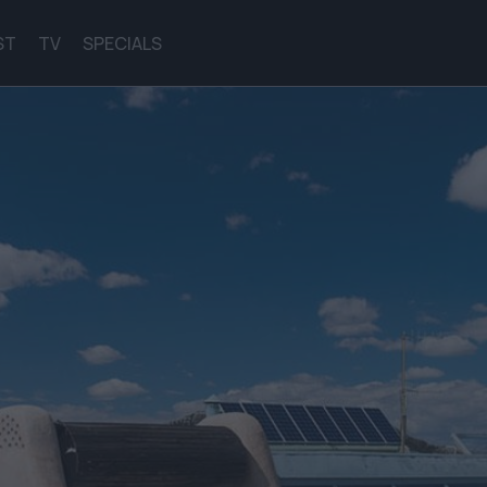
ST
TV
SPECIALS