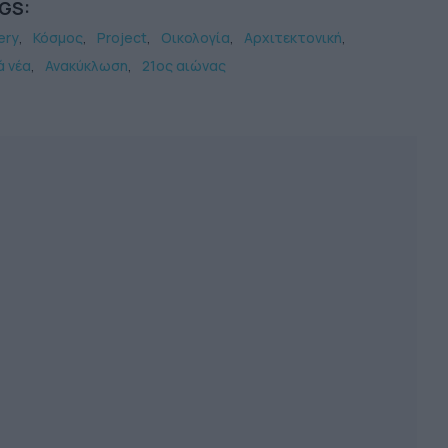
GS:
ery
Κόσμος
Project
Οικολογία
Αρχιτεκτονική
ά νέα
Ανακύκλωση
21ος αιώνας