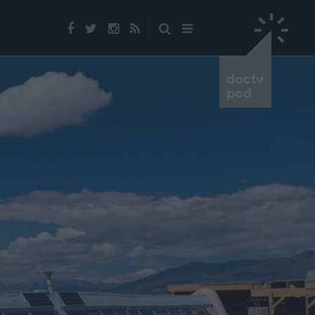
doctv
pod