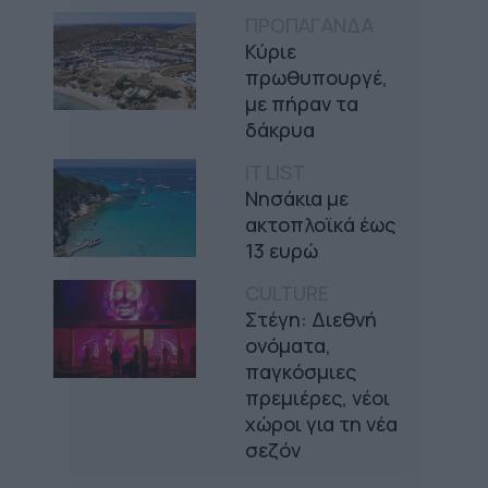
ΠΡΟΠΑΓΑΝΔΑ
Κύριε
πρωθυπουργέ,
με πήραν τα
δάκρυα
IT LIST
Νησάκια με
ακτοπλοϊκά έως
13 ευρώ
CULTURE
Στέγη: Διεθνή
ονόματα,
παγκόσμιες
πρεμιέρες, νέοι
χώροι για τη νέα
σεζόν