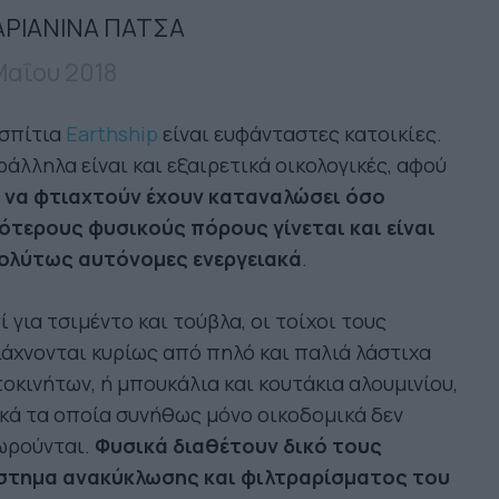
ΡΙΑΝΙΝΑ ΠΑΤΣΑ
Μαΐου 2018
 σπίτια
Earthship
είναι ευφάνταστες κατοικίες.
άλληλα είναι και εξαιρετικά οικολογικές, αφού
α να φτιαχτούν έχουν καταναλώσει όσο
γότερους φυσικούς πόρους γίνεται και είναι
ολύτως αυτόνομες ενεργειακά
.
ί για τσιμέντο και τούβλα, οι τοίχοι τους
άχνονται κυρίως από πηλό και παλιά λάστιχα
οκινήτων, ή μπουκάλια και κουτάκια αλουμινίου,
κά τα οποία συνήθως μόνο οικοδομικά δεν
ωρούνται.
Φυσικά διαθέτουν δικό τους
στημα ανακύκλωσης και φιλτραρίσματος του