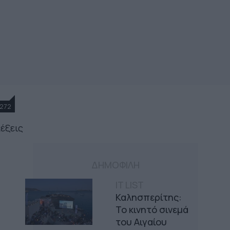
272
λέξεις
ΔΗΜΟΦΙΛΗ
IT LIST
Καλησπερίτης:
Το κινητό σινεμά
του Αιγαίου