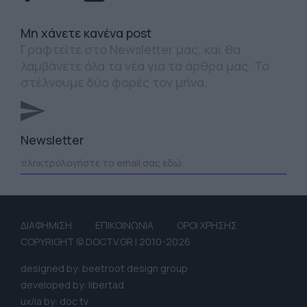
Mη χάνετε κανένα post
Γραφτείτε στο Newsletter μας, και θα
λαμβάνετε όλα τα νέα για τα άρθρα μας. Το
στέλνουμε δύο φορές τον μήνα.
Newsletter
ΔΙΑΦΗΜΙΣΗ
ΕΠΙΚΟΙΝΩΝΙΑ
ΟΡΟΙ ΧΡΗΣΗΣ
COPYRIGHT © DOCTV.GR | 2010-2026
designed by: beetroot design group
developed by: libertad
ux/ia by: doc tv