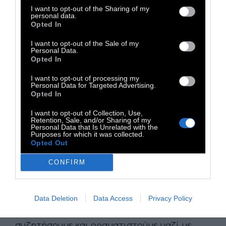
lgbtqi+ και όλοι οι straight φίλοι τους που
I want to opt-out of the Sharing of my
τους αγαπάνε γι’ αυτό που είναι. Και όλα
personal data.
Opted In
αυτά με αναφορά τo πραγματικό dance
I want to opt-out of the Sale of my
culture»
Personal Data.
Opted In
Το
πρώτο πάρτι
θα γίνει στο
David,
γιατί:
«
Γιατί αγαπάει την καλή μουσική και έχει
I want to opt-out of processing my
Personal Data for Targeted Advertising.
καλό ήχο. Φιλοξενεί πλέον εκλεκτική μουσική
Opted In
και djs. Είναι ένας ζεστός καινούργιος χώρος
I want to opt-out of Collection, Use,
για να καλωσορίσουμε τους φίλους μας».
Retention, Sale, and/or Sharing of my
Personal Data that Is Unrelated with the
Purposes for which it was collected.
Τα μελλοντικά σχέδια
περιλαμβάνουν
Opted Out
συναντήσεις σε χώρους της Αθήνας
CONFIRM
αρχικά, πάρτι με αναφορά το σύγχρονο
dance culture, εκθέσεις και performances με
έργα queer καλλιτεχνών, παρουσιάσεις με
Data Deletion
Data Access
Privacy Policy
διεθνείς καλεσμένους «και ότι άλλο
συζητήσουμε και οραματιστούμε μαζί με