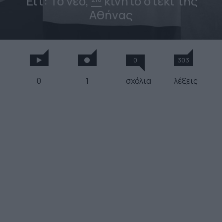
Έιτ: To νέο,
κινητό στέκι της
Αθήνας
0
303
0
1
σχόλια
λέξεις