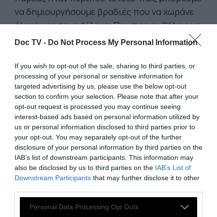
να δημιουργήσουμε βραδιές που να χωράνε
όλους μας τους φίλους; Που πας αν θέλεις να
ακούσεις καλή μουσική, να πιείς καλά ποτά,
Doc TV -
Do Not Process My Personal Information
να χορέψεις και να φλερτάρεις ανένοχα, να
συναναστραφείς χωρίς δεύτερες σκέψεις;
If you wish to opt-out of the sale, sharing to third parties, or
processing of your personal or sensitive information for
Ένα κινητό στέκι δηλαδή, με χαμόγελα για
targeted advertising by us, please use the below opt-out
όλους, σύγχρονη μουσική και
section to confirm your selection. Please note that after your
αυτοέκφραση
που θα περιλαμβάνει μια
opt-out request is processed you may continue seeing
interest-based ads based on personal information utilized by
μεγάλη γκάμα από events (από πάρτι και
us or personal information disclosed to third parties prior to
παρουσιάσεις μέχρι performances)
your opt-out. You may separately opt-out of the further
disclosure of your personal information by third parties on the
Με μουσική, τέχνη, χιούμορ, αγάπη:
IAB’s list of downstream participants. This information may
«Δημιουργήσαμε το
8
για να αντι-Σταθούμε
also be disclosed by us to third parties on the
IAB’s List of
στην εποχή, με τέχνη, μουσική, χιούμορ,
Downstream Participants
that may further disclose it to other
third parties.
αγάπη. Με queer αίσθηση, αλλά με αποδοχή
και περιεκτικότητα, χωρίς αποκλεισμούς. Οι
Personal Data Processing Opt Outs