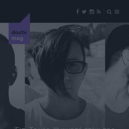
doctv
mag
210