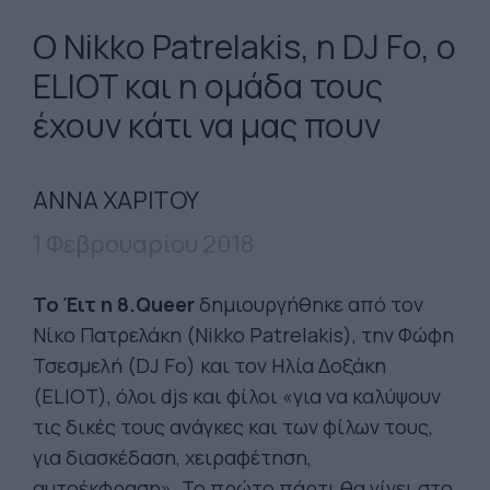
O Nikko Patrelakis, η DJ Fo, ο
ELIOT και η ομάδα τους
έχουν κάτι να μας πουν
ΑΝΝΑ ΧΑΡΙΤΟΥ
1 Φεβρουαρίου 2018
Το Έιτ η 8.Queer
δημιουργήθηκε από τον
Νίκο Πατρελάκη (Nikko Patrelakis), την Φώφη
Τσεσμελή (DJ Fo) και τον Ηλία Δοξάκη
(ELIOT), όλοι djs και φίλοι «για να καλύψουν
τις δικές τους ανάγκες και των φίλων τους,
για διασκέδαση, χειραφέτηση,
αυτοέκφραση». Το πρώτο πάρτι θα γίνει στο