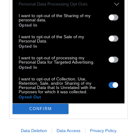
Personal Data Processing Opt Outs
Ο ίδιος ο καλλιτέχνης δηλώνει πως έφτιαξε
I want to opt-out of the Sharing of my
το συγκεκριμένο video για να δείξει στον
personal data.
Opted In
κόσμο «τον τρόμο και την τρέλα των
πυρηνικών όπλων». Ακούει κανείς;
I want to opt-out of the Sale of my
Personal Data.
Opted In
I want to opt-out of processing my
Personal Data for Targeted Advertising.
Opted In
I want to opt-out of Collection, Use,
Retention, Sale, and/or Sharing of my
Personal Data that Is Unrelated with the
Purposes for which it was collected.
Opted Out
CONFIRM
Data Deletion
Data Access
Privacy Policy