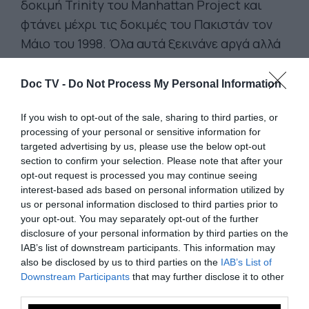
δοκιμή Trinity του Manhattan Project και
φτάνει μέχρι τις δοκιμές του Πακιστάν τον
Μάιο του 1998. Όλα αυτά ξεκινάνε αργά αλλά
η συνέχεια εξελίσσεται σε μια φρενήρη
πυρηνική συγχορδία, ειδικά από τη στιγμή
Doc TV -
Do Not Process My Personal Information
που η Βρετανία και η ΕΣΣΔ μπαίνουν στο
If you wish to opt-out of the sale, sharing to third parties, or
χορό. Τελικά,
χρειάζονται μόλις
processing of your personal or sensitive information for
δεκατεσσεράμισι λεπτά για να
targeted advertising by us, please use the below opt-out
χαρτογραφηθούν οι 2053 πυρηνικές
section to confirm your selection. Please note that after your
opt-out request is processed you may continue seeing
δοκιμές που έχει υποστεί ο πλανήτης
.
interest-based ads based on personal information utilized by
Σημειώστε ότι από το video λείπουν κάποιες
us or personal information disclosed to third parties prior to
περιπτώσεις, όπως οι δοκιμές της Βόρειας
your opt-out. You may separately opt-out of the further
disclosure of your personal information by third parties on the
Κορέας τον Οκτώβριο του 2006 και τον Μάιο
IAB’s list of downstream participants. This information may
του 2009 αλλά και το πρόσφατο ατύχημα
also be disclosed by us to third parties on the
IAB’s List of
στην Ιαπωνία μετά τον καταστροφικό
Downstream Participants
that may further disclose it to other
third parties.
σεισμό.