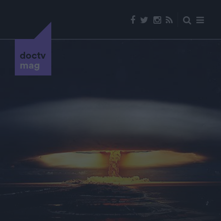
doctv
mag