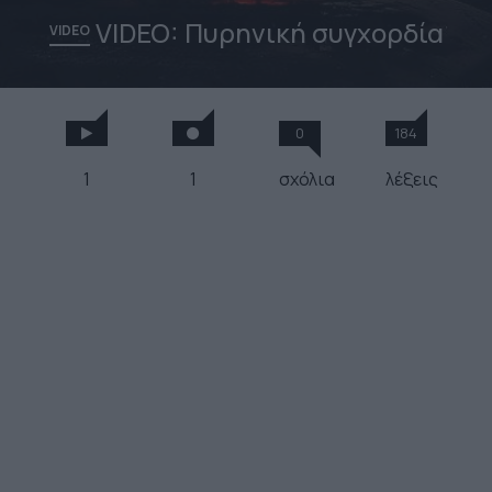
VIDEO: Πυρηνική συγχορδία
VIDEO
0
184
1
1
σχόλια
λέξεις