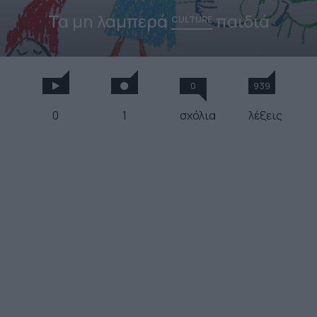
Τα μη λαμπερά
παιδιά
CULTURE
0
939
0
1
σχόλια
λέξεις