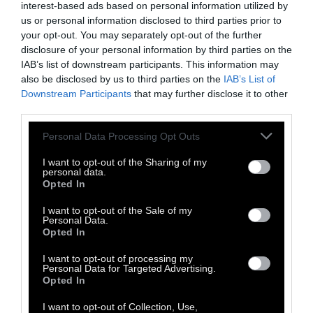
τη μεταμόρφωσή τους.
Και αν στην αρχή τα
interest-based ads based on personal information utilized by
παιδιά αυτά αντιστέκονται, ας τα
us or personal information disclosed to third parties prior to
your opt-out. You may separately opt-out of the further
τραβήξουμε προς το μέρος μας με τρόπο,
disclosure of your personal information by third parties on the
ας τα ταράξουμε στα καλά λόγια, στα
IAB’s list of downstream participants. This information may
μπράβο.
Στο αμυντικά τους «όχι» εμείς να
also be disclosed by us to third parties on the
IAB’s List of
Downstream Participants
that may further disclose it to other
ακούμε το «τραβάτε με και ας κλαίω». Αυτά
third parties.
τα παιδιά που φαίνεται ότι απεχθάνονται να
Personal Data Processing Opt Outs
βρίσκονται στο επίκεντρο αλλά που κατά
βάθος αυτό είναι που θέλουν. Που αυτή η
I want to opt-out of the Sharing of my
personal data.
επίμονη σιωπή τους βγάζει εκκωφαντική
Opted In
κραυγή: «Είμαι και εγώ εδώ. Μη με
I want to opt-out of the Sale of my
ξεχνάτε!!!».
Personal Data.
Opted In
I want to opt-out of processing my
Τα παιδιά των πίσω θρανίων:
Είναι κάποια
Personal Data for Targeted Advertising.
Opted In
άλλα παιδιά που κάθονται στα πίσω τα
θρανία. Όσο πιο μακριά από τον πίνακα
I want to opt-out of Collection, Use,