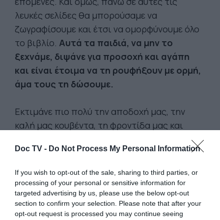
επόμενες. Και όμως, πάνω σε αυτές τις
λευκές σελίδες θα μπορούσαμε να
ζωγραφίσουμε και έτσι να ομορφύνουμε όλο
το βιβλίο.
Αυτά τα παιδιά, να μην το
ξεχνάμε, διψάνε για προσοχή και αγάπη
και είναι έτοιμα να τη ρουφήξουν με ορμή,
άμα τους τη δώσουμε.
Εκτιμάνε πιο πολύ την αποδοχή μας, την
καλή μας κουβέντα, τη φροντίδα μας και
ανταποδίδουν στο πολλαπλάσιο ό,τι τους
Doc TV -
Do Not Process My Personal Information
προσφέρουμε. Ας εκμεταλλευτούμε αυτή
τους τη δίψα. Όποιοι από εμάς θέλουμε να
If you wish to opt-out of the sale, sharing to third parties, or
δούμε ένα θαύμα, δεν έχουμε παρά να
processing of your personal or sensitive information for
ασχοληθούμε με την καρδιά μας με αυτά τα
targeted advertising by us, please use the below opt-out
section to confirm your selection. Please note that after your
παιδιά. Δεν θα πιστεύουμε στα μάτια μας με
opt-out request is processed you may continue seeing