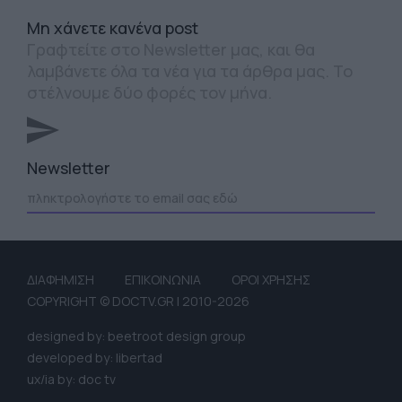
Mη χάνετε κανένα post
Γραφτείτε στο Newsletter μας, και θα
λαμβάνετε όλα τα νέα για τα άρθρα μας. Το
στέλνουμε δύο φορές τον μήνα.
Newsletter
ΔΙΑΦΗΜΙΣΗ
ΕΠΙΚΟΙΝΩΝΙΑ
ΟΡΟΙ ΧΡΗΣΗΣ
COPYRIGHT © DOCTV.GR | 2010-2026
designed by: beetroot design group
developed by: libertad
ux/ia by: doc tv