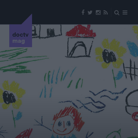
doctv
mag