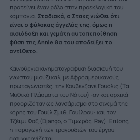
προτείνει έναν ρόλο στην προεκλογική του
καμπάνια.
Σταδιακά, ο Στακς νιώθει ότι
είναι ο φύλακας άγγελός της, όμως η
αισιόδοξη και γεμάτη αυτοπεποίθηση
φύση της Annie θα του αποδείξει το
αντίθετο.
Καινούργια κινηματογραφική διασκευή του
γνωστού μιούζικαλ, με Αφροαμερικανούς
πρωταγωνιστές: την Κουβενζανέ Γουόλις (Τα
Μυθικά Πλάσματα του Νότου) -αν και αρχικά
προοριζόταν ως λανσάρισμα στο σινεμά της
κόρης του Γουίλ Σμιθ, Γουίλοου- και τον
Τζέιμι Φοξ (Django, ο Τιμωρός, Ray). Επίσης,
η παραγωγή των τραγουδιών του έργου
εκσυγχρονίζεται.