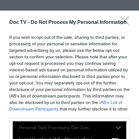
Doc TV -
Do Not Process My Personal Information
If you wish to opt-out of the sale, sharing to third parties, or
processing of your personal or sensitive information for
Ιnfo: Δεσποινίς Τζούλια (Miss Julie). Κοινωνική
targeted advertising by us, please use the below opt-out
Αισθηματική Δραματική. Νορβηγία - Αγγλία -
section to confirm your selection. Please note that after your
Καναδάς - ΗΠΑ - Γαλλία - Ιρλανδία 2014.
opt-out request is processed you may continue seeing
interest-based ads based on personal information utilized by
Πρεμιέρα: Πέμπτη 2 Απριλίου. Σκηνοθεσία:
us or personal information disclosed to third parties prior to
Λιβ Ούλμαν. Παίζουν: Τζέσικα Τσάστεϊν, Κόλιν
your opt-out. You may separately opt-out of the further
Φάρελ, Σαμάνθα Μόρτον. Διανομή: Seven
disclosure of your personal information by third parties on the
IAB’s list of downstream participants. This information may
Films &
Spentzos Film
.
also be disclosed by us to third parties on the
IAB’s List of
Downstream Participants
that may further disclose it to other
third parties.
Personal Data Processing Opt Outs