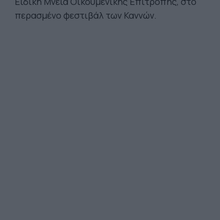
Ειδική Μνεία Οικουμενικής Επιτροπής, στο
περασμένο φεστιβάλ των Καννών.