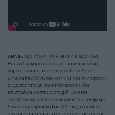
ΑΝΝΙΕ:
Νέα Υόρκη, 2014. Η Annie είναι ένα
θαρραλέο κορίτσι που ζει παρέα με άλλα
κοριτσάκια και την αυταρχική ανάδοχη
μητέρα Μις Χάνιγκαν, στην οποία την άφησαν
οι γονείς της με την υπόσχεση ότι θα
επιστρέψουν κάποια στιγμή. Όλα θα
αλλάξουν όταν η Annie συναντήσει τον ψυχρό
δισεκατομμυριούχο Γουίλ Στακς, ο οποίος
σύντομα υποκύπτει στη γοητεία της και της