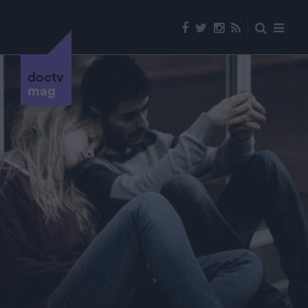
doctv
mag