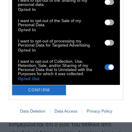
I want to opt-out of the Sharing of my
personal data.
Opted In
I want to opt-out of the Sale of my
Personal Data.
Opted In
I want to opt-out of processing my
Personal Data for Targeted Advertising.
Opted In
I want to opt-out of Collection, Use,
Retention, Sale, and/or Sharing of my
ΜΕ ΣΕΙΡΑ ΕΞΑΦΑΝΙΣΗΣ:
Χειμώνας στη
Personal Data that Is Unrelated with the
Purposes for which it was collected.
Νορβηγία. Ο εσωστρεφής και εργατικός Νιλς
Opted Out
οδηγεί το εκχιονιστικό του διατηρώντας
τους δρόμους καθαρούς και τα βουνά
CONFIRM
προσβάσιμα στο αφιλόξενο, παγωμένο τοπίο
όπου ζει. Έχει μόλις ανακηρυχθεί ο πολίτης
Data Deletion
Data Access
Privacy Policy
της χρονιάς για τον ζήλο του, όταν
ενημερώνεται ότι ο γιος του πέθανε από