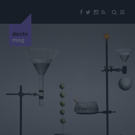
doctv
mag