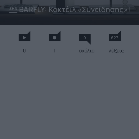
BARFLY: Κοκτέιλ «Συνείδησης»!
ΖΗΝ
0
627
0
1
σχόλια
λέξεις