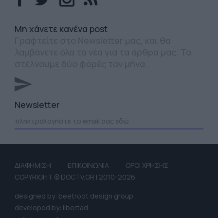
Mη χάνετε κανένα post
Γραφτείτε στο Newsletter μας, και θα
λαμβάνετε όλα τα νέα για τα άρθρα μας. Το
στέλνουμε δύο φορές τον μήνα.
Newsletter
ΔΙΑΦΗΜΙΣΗ
ΕΠΙΚΟΙΝΩΝΙΑ
ΟΡΟΙ ΧΡΗΣΗΣ
COPYRIGHT © DOCTV.GR | 2010-2026
designed by: beetroot design group
developed by: libertad