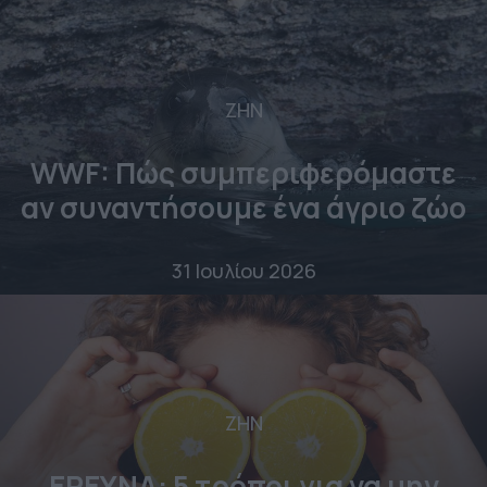
ΖΗΝ
WWF: Πώς συμπεριφερόμαστε
αν συναντήσουμε ένα άγριο ζώο
31 Ιουλίου 2026
ΖΗΝ
ΕΡΕΥΝΑ: 5 τρόποι για να μην