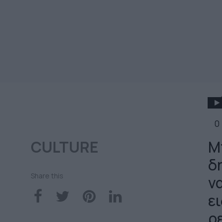
0
CULTURE
Μ
δ
Share this
να
ε
ρ