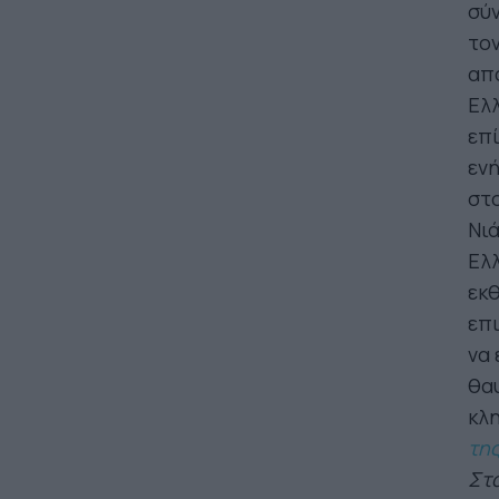
σύν
τον
απο
Ελλ
επί
εν
στ
Νιά
Ελλ
εκθ
επι
να 
θαυ
κλ
της
Στα