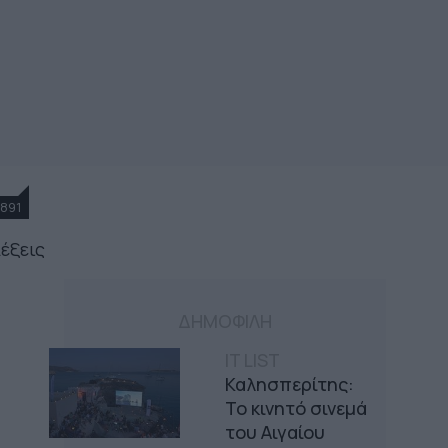
891
λέξεις
ΔΗΜΟΦΙΛΗ
IT LIST
Καλησπερίτης:
Το κινητό σινεμά
του Αιγαίου