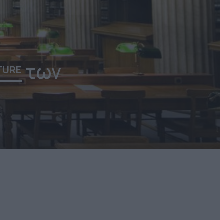
των
TURE