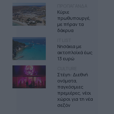
ΠΡΟΠΑΓΑΝΔΑ
Κύριε
πρωθυπουργέ,
με πήραν τα
δάκρυα
IT LIST
Νησάκια με
ακτοπλοϊκά έως
13 ευρώ
CULTURE
Στέγη: Διεθνή
ονόματα,
παγκόσμιες
πρεμιέρες, νέοι
χώροι για τη νέα
σεζόν