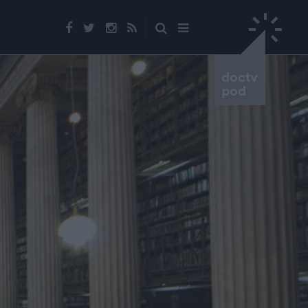
doctv
pod