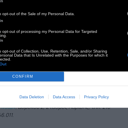
In
D/CD-ROM.
Info:
Ίδρυμα Ευγενίδου
, Λεωφ.
γρού 387, Παλαιό Φάληρο, τηλ. 210 9469.600.
o opt-out of the Sale of my Personal Data.
In
ΒΛΙΟΘΗΚΗ ΔΗΜΟΥ ΑΘΗΝΑΙΩΝ:
Από τις
to opt-out of processing my Personal Data for Targeted
αλύτερες και περιεκτικότερες βιβλιοθήκες. Εδώ
ing.
In
 περιμένουν εξήντα χιλιάδες τόμοι λογοτεχνίας,
ορίας, βιβλιογραφίας κ.ά., αλλά και αρχείο
o opt-out of Collection, Use, Retention, Sale, and/or Sharing
ersonal Data that Is Unrelated with the Purposes for which it
μερίδων, ΦΕΚ και περιοδικών. Η είσοδος είναι
lected.
Out
ύθερη για το αναγνωστήριο και ο δανεισμός
ο για μέλη (γινόμαστε μέλη δωρεάν, με
CONFIRM
υνομική ταυτότητα και μια απόδειξη
αριασμού ΟΤΕ). Το όριο δανεισμού είναι μέχρι
Data Deletion
Data Access
Privacy Policy
 βιβλία για 15 ημέρες.
Info:
Βιβλιοθήκη Δήμου
ηναίων
, Δομοκού 2, Σταθμός Λαρίσης, τηλ. 210
6.011.