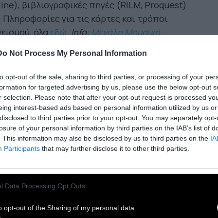
ine), βιβλιογραφικές πηγές (RILM, Proquest)
. Πληροφορίες για τις κάρτες και τρόποι
εισμού, όλα
εδώ
.
Info:
Μεγάλη Μουσική
λιοθήκη της Ελλάδος «Λίλιαν Βουδούρη»
,
Do Not Process My Personal Information
αρο Μουσικής Αθηνών, Βασ. Σοφίας & Κόκκαλη,
. 210 7282.778.
to opt-out of the sale, sharing to third parties, or processing of your per
formation for targeted advertising by us, please use the below opt-out s
r selection. Please note that after your opt-out request is processed y
ΡΥΜΑ ΕΥΓΕΝΙΔΟΥ:
Εδώ ανακαλύπτουμε κυρίως
eing interest-based ads based on personal information utilized by us or
ι έχει να κάνει με επιστήμη και τεχνολογική
disclosed to third parties prior to your opt-out. You may separately opt-
ση. Τρεις όροφοι με έντυπες, οπτικοακουστικές
losure of your personal information by third parties on the IAB’s list of
. This information may also be disclosed by us to third parties on the
IA
 ψηφιακές συλλογές μάς περιμένουν για να
Participants
that may further disclose it to other third parties.
ετήσουμε εκεί, να φωτοτυπήσουμε ή να
ειστούμε, αν γίνουμε μέλη. Μπορούμε επίσης να
ησιμοποιήσουμε τους υπολογιστές για
l Data Processing Opt Outs
ζήτηση πληροφοριών στο ίντερνετ, σε βάσεις
ομένων, ηλεκτρονικά περιοδικά και βιβλία,
o opt-out of the Sharing of my personal data.