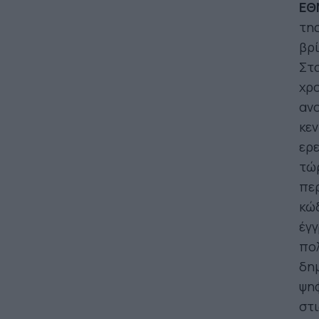
ΕΘ
της
βρί
Στα
χρο
ανο
κεν
ερε
τώρ
πε
κώδ
έγγ
πολ
δημ
ψη
στι