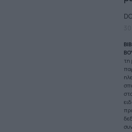
DO
30
ΒΙ
ΒΟ
τη 
παρ
ηλε
σπά
στα
ειδ
πρό
δεδ
συν