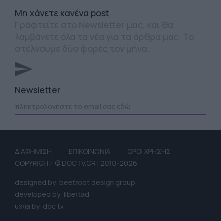
Mη χάνετε κανένα post
Γραφτείτε στο Newsletter μας, και θα
λαμβάνετε όλα τα νέα για τα άρθρα μας. Το
στέλνουμε δύο φορές τον μήνα.
Newsletter
ΔΙΑΦΗΜΙΣΗ
ΕΠΙΚΟΙΝΩΝΙΑ
ΟΡΟΙ ΧΡΗΣΗΣ
COPYRIGHT © DOCTV.GR | 2010-2026
designed by: beetroot design group
developed by: libertad
ux/ia by: doc tv