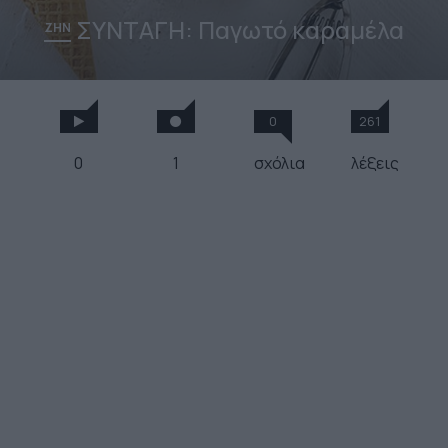
ΣΥΝΤΑΓΗ: Παγωτό καραμέλα
ΖΗΝ
0
261
0
1
σχόλια
λέξεις