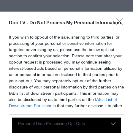
Doc TV -
Do Not Process My Personal Information
If you wish to opt-out of the sale, sharing to third parties, or
processing of your personal or sensitive information for
targeted advertising by us, please use the below opt-out
section to confirm your selection. Please note that after your
opt-out request is processed you may continue seeing
interest-based ads based on personal information utilized by
us or personal information disclosed to third parties prior to
your opt-out. You may separately opt-out of the further
ΥΛΙΚΑ ΓΙΑ 2 ΛΙΤΡΑ ΠΑΓΩΤΟΥ:
1 κουτί γάλα
disclosure of your personal information by third parties on the
IAB’s list of downstream participants. This information may
εβαπορέ πλήρες, 1 φυτική σαντιγί, 400 γρ.
also be disclosed by us to third parties on the
IAB’s List of
ζάχαρη κρυσταλλική, 100 ml νερό, 30 ml
Downstream Participants
that may further disclose it to other
φρεσκοστυμμένο χυμό λεμονιού.
third parties.
Personal Data Processing Opt Outs
ΕΚΤΕΛΕΣΗ:
Βάζουμε το γάλα μας στην