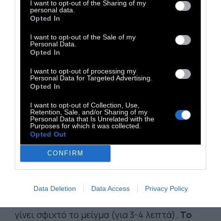
I want to opt-out of the Sharing of my
κατάψυξη για δύο ώρες να παγώσει. Στη
personal data.
Opted In
συνέχεια φτιάχνουμε πρώτα την καραμέλα ως
εξής: σε μεγάλο τηγάνι, αδειάζουμε τη
I want to opt-out of the Sale of my
Personal Data.
ζάχαρη, τον χυμό λεμονιού και τη μισή
Opted In
ποσότητα του νερού. Τα ζεσταίνουμε σε
I want to opt-out of processing my
μέτρια φωτιά και το αφήνουμε να δέσει για 15
Personal Data for Targeted Advertising.
Opted In
περίπου λεπτά, ανακατεύοντας συχνά με
ξύλινη κουτάλα. Όταν σκουρύνει το χρώμα
I want to opt-out of Collection, Use,
Retention, Sale, and/or Sharing of my
και γίνει καραμελένιο, είναι έτοιμο το σιρόπι
Personal Data that Is Unrelated with the
Purposes for which it was collected.
μας. Φτιάχνουμε το παγωτό ως εξής:
Opted Out
αδειάζουμε σε μεγάλο μπολ το παγωμένο
CONFIRM
γάλα και το χτυπάμε καλά με μίξερ μέχρι να
φουσκώσει και να γίνει αφράτο, για περίπου
6-7 λεπτά δηλαδή. Προσθέτουμε τη σαντιγί
Data Deletion
Data Access
Privacy Policy
και χτυπάμε σε μεγάλη ταχύτητα, μέχρι να
γίνει σφιχτό το μείγμα (για 3-4 λεπτά).
Το