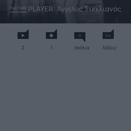
PLAYER: Άγγελος Σικελιανός
CULTURE
0
144
2
1
σχόλια
λέξεις