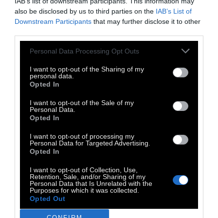
IAB’s list of downstream participants. This information may
φορές υποψήφιος για το Νόμπελ Λογοτεχνίας.
also be disclosed by us to third parties on the
IAB’s List of
Downstream Participants
that may further disclose it to other
third parties.
Personal Data Processing Opt Outs
I want to opt-out of the Sharing of my
personal data.
Opted In
I want to opt-out of the Sale of my
Personal Data.
Opted In
I want to opt-out of processing my
Personal Data for Targeted Advertising.
Opted In
I want to opt-out of Collection, Use,
Retention, Sale, and/or Sharing of my
Personal Data that Is Unrelated with the
Purposes for which it was collected.
Opted Out
CONFIRM