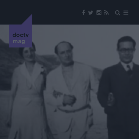
doctv
mag