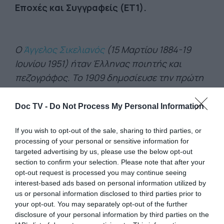
Εποχές και Συγγραφείς (ΕΤ1).
Ο
Άγγελος Σικελιανός
(15 Μαρτίου 1884-19
Ιουνίου 1951) ήταν Έλληνας ποιητής και
πεζογράφος. Το 1909 δημοσίευσε την πρώτη
του ποιητική συλλογή Αλαφροΐσκιωτος, η
οποία προκάλεσε ιδιαίτερη αίσθηση στους
Doc TV -
Do Not Process My Personal Information
φιλολογικούς κύκλους, αναγνωριζόμενη ως
If you wish to opt-out of the sale, sharing to third parties, or
έργο σταθμός στην ιστορία των νεοελληνικών
processing of your personal or sensitive information for
γραμμάτων. Ακολούθησε η έκδοση των
targeted advertising by us, please use the below opt-out
τεσσάρων τόμων της ποιητικής
section to confirm your selection. Please note that after your
opt-out request is processed you may continue seeing
συλλογής Πρόλογος στη Ζωή, Η Συνείδηση
interest-based ads based on personal information utilized by
της Γης μου (1915), Η Συνείδηση της Φυλής
us or personal information disclosed to third parties prior to
μου (1915), Η Συνείδηση της Γυναίκας (1916)
your opt-out. You may separately opt-out of the further
disclosure of your personal information by third parties on the
και Η Συνείδηση της Πίστης (1917). Υπήρξε 5