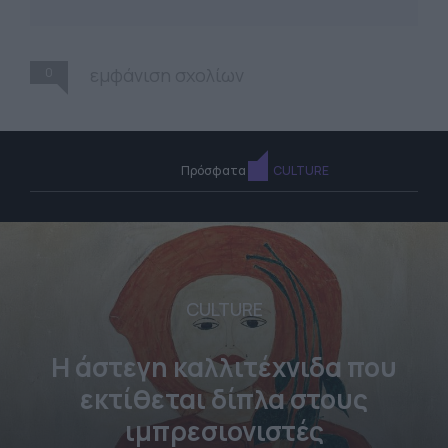
0
εμφάνιση σχολίων
Πρόσφατα
CULTURE
CULTURE
Η άστεγη καλλιτέχνιδα που
εκτίθεται δίπλα στους
ιμπρεσιονιστές