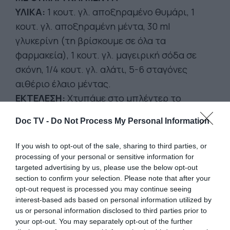
ΥΛΙΚΑ:
1 κουτ. γλ. αποξηραμένο θυμάρι, 1
κουτ. γλ. αποξηραμένη μέντα, 30 ml
γλυκερίνη (τη βρίσκουμε σε όλα τα
φαρμακεία), 1 κουτ. γλ. μαγειρική σόδα σε
σκόνη, 1/4 κουτ. γλ. αλάτι, 5-6 σταγόνες
αιθέριο έλαιο μέντας.
ΕΚΤΕΛΕΣΗ:
Χτυπάμε στο μπλέντερ το
θυμάρι και τη μέντα μέχρι να γίνουν σκόνη.
Doc TV -
Do Not Process My Personal Information
Προσθέτουμε το αλάτι, τη σόδα και τη
γλυκερίνη και ανακατεύουμε καλά. Στη
If you wish to opt-out of the sale, sharing to third parties, or
συνέχεια ρίχνουμε στο μείγμα μας τις
processing of your personal or sensitive information for
targeted advertising by us, please use the below opt-out
σταγόνες του αιθέριου ελαίου. Ανακατεύουμε
section to confirm your selection. Please note that after your
και αποθηκεύουμε σε σωληνάριο που κλείνει
opt-out request is processed you may continue seeing
καλά.
interest-based ads based on personal information utilized by
us or personal information disclosed to third parties prior to
ΠΩΣ ΛΕΙΤΟΥΡΓΕΙ:
Το αλάτι και η σόδα
your opt-out. You may separately opt-out of the further
καταπολεμούν τα οξέα που προκαλούν