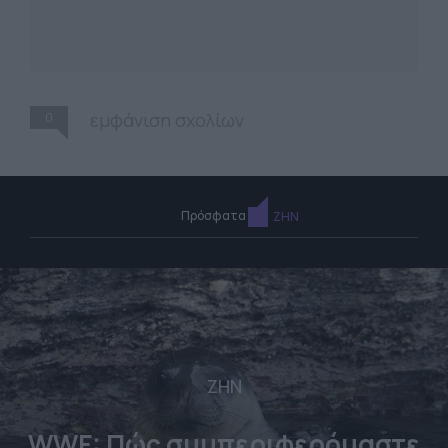
0
εμφάνιση σχολίων
Πρόσφατα
ΖΗΝ
ΖΗΝ
WWF: Πώς συμπεριφερόμαστε