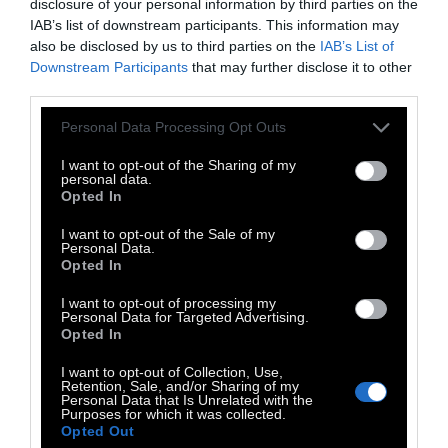
disclosure of your personal information by third parties on the
πέτρα. Η γλυκερίνη ενυδατώνει τα ούλα. Το
IAB’s list of downstream participants. This information may
also be disclosed by us to third parties on the
IAB’s List of
θυμάρι έχει αντισηπτικές ιδιότητες ενώ η
Downstream Participants
that may further disclose it to other
μέντα προσφέρει δροσερή αναπνοή.
third parties.
SOS:
Προσοχή αν είστε έγκυος. Το αιθέριο
Personal Data Processing Opt Outs
έλαιο μέντας δεν ενδείκνυται για εγκύους.
Μπορούμε λοιπόν να το αντικαταστήσουμε
I want to opt-out of the Sharing of my
personal data.
με αιθέριο έλαιο λεβάντας.
Opted In
I want to opt-out of the Sale of my
Personal Data.
Opted In
ΜΕ ΛΑΔΙ ΚΑΡΥΔΑΣ ΚΑΙ ΣΟΔΑ
ΥΛΙΚΑ:
2 κουτ. γλ. λάδι καρύδας, 2 κουτ. γλ.
I want to opt-out of processing my
Personal Data for Targeted Advertising.
μαγειρική σόδα σε σκόνη, 1/4 κουτ. γλ. αλάτι,
Opted In
10 σταγόνες αιθέριο έλαιο της επιλογής μας
I want to opt-out of Collection, Use,
(προαιρετικά).
Retention, Sale, and/or Sharing of my
Personal Data that Is Unrelated with the
ΕΚΤΕΛΕΣΗ:
Ανακατεύουμε όλα τα υλικά μας
Purposes for which it was collected.
Opted Out
μέχρι να γίνει το μείγμα λείο. Το