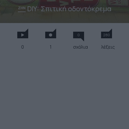
DIY: Σπιτική οδοντόκρεμα
ΖΗΝ
0
280
0
1
σχόλια
λέξεις