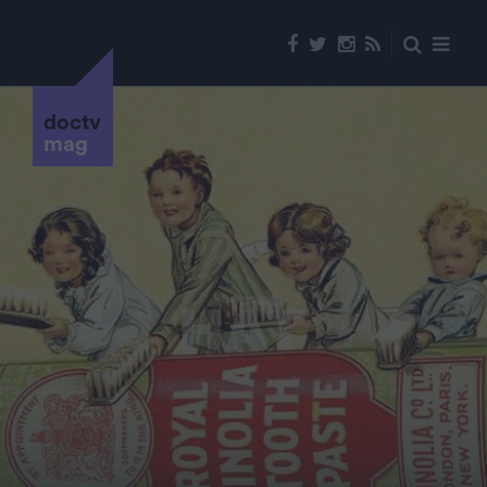
doctv
mag