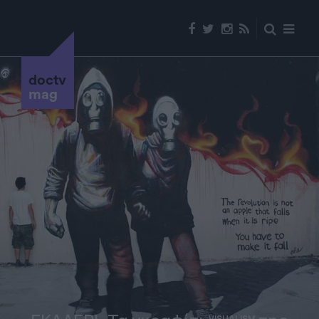
doctv
mag
VISUALISM