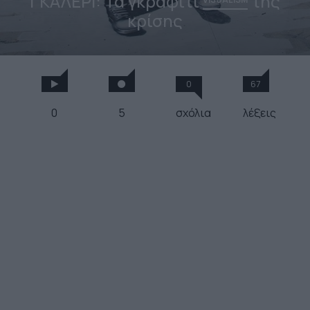
ΓΚΑΛΕΡΙ: Τα γκραφίτι
της
κρίσης
0
67
0
5
σχόλια
λέξεις