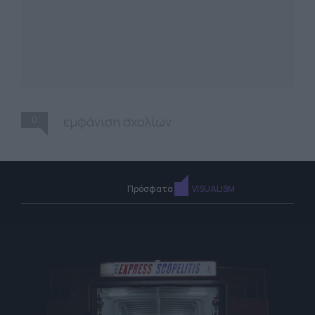
0
εμφάνιση σχολίων
Πρόσφατα
VISUALISM