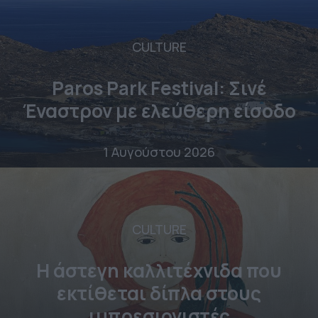
CULTURE
Paros Park Festival: Σινέ
Έναστρον με ελεύθερη είσοδο
1 Αυγούστου 2026
CULTURE
Η άστεγη καλλιτέχνιδα που
εκτίθεται δίπλα στους
ιμπρεσιονιστές