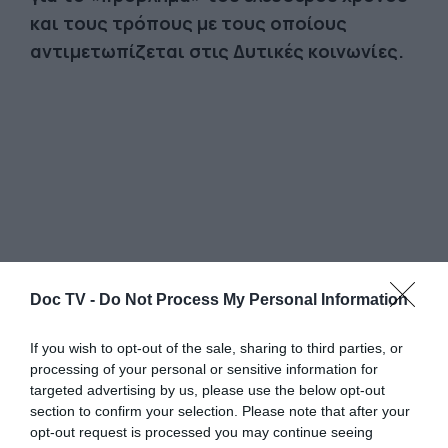
και τους τρόπους με τους οποίους
αντιμετωπίζεται στις Δυτικές κοινωνίες.
Doc TV -
Do Not Process My Personal Information
If you wish to opt-out of the sale, sharing to third parties, or
processing of your personal or sensitive information for
Όπως γράφει ο Λαφάργκ:
«Μία αλλόκοτη
targeted advertising by us, please use the below opt-out
τρέλα διακατέχει τις εργατικές τάξεις των
section to confirm your selection. Please note that after your
opt-out request is processed you may continue seeing
εθνών, στα οποία βασιλεύει ο καπιταλιστικός