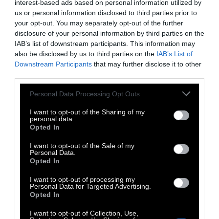
interest-based ads based on personal information utilized by
πολιτισμός. Η τρέλα αυτή είναι ο έρωτας για
us or personal information disclosed to third parties prior to
τη δουλειά, το θανατηφόρο πάθος για τη
your opt-out. You may separately opt-out of the further
disclosure of your personal information by third parties on the
δουλειά, που φτάνει μέχρι την εξάντληση των
IAB’s list of downstream participants. This information may
ζωτικών δυνάμεων του ατόμου και των
also be disclosed by us to third parties on the
IAB’s List of
απογόνων του.
Downstream Participants
that may further disclose it to other
third parties.
Για να δοθεί δουλειά σε όλους τους
Personal Data Processing Opt Outs
ακαμάτηδες της τωρινής κοινωνίας, για να
I want to opt-out of the Sharing of my
μπορέσει να αναπτυχθεί απεριόριστα ο
personal data.
Opted In
βιομηχανικός εξοπλισμός, θα πρέπει η
εργατική τάξη να αναπτύξει απεριόριστα τις
I want to opt-out of the Sale of my
Personal Data.
καταναλωτικές της ικανότητες.
Opted In
I want to opt-out of processing my
Αν η εργατική τάξη, ξεριζώνοντας από την
Personal Data for Targeted Advertising.
Opted In
καρδιά της το διεστραμμένο πάθος που την
κυβερνά και διαστρεβλώνει τη φύση της,
I want to opt-out of Collection, Use,