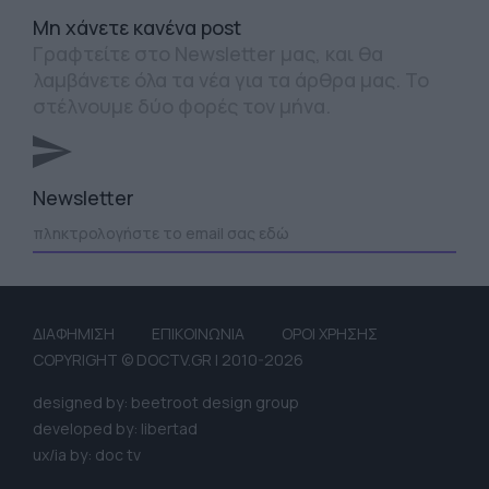
Mη χάνετε κανένα post
Γραφτείτε στο Newsletter μας, και θα
λαμβάνετε όλα τα νέα για τα άρθρα μας. Το
στέλνουμε δύο φορές τον μήνα.
Newsletter
ΔΙΑΦΗΜΙΣΗ
ΕΠΙΚΟΙΝΩΝΙΑ
ΟΡΟΙ ΧΡΗΣΗΣ
COPYRIGHT © DOCTV.GR | 2010-2026
designed by: beetroot design group
developed by: libertad
ux/ia by: doc tv