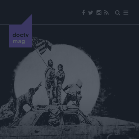
doctv
mag