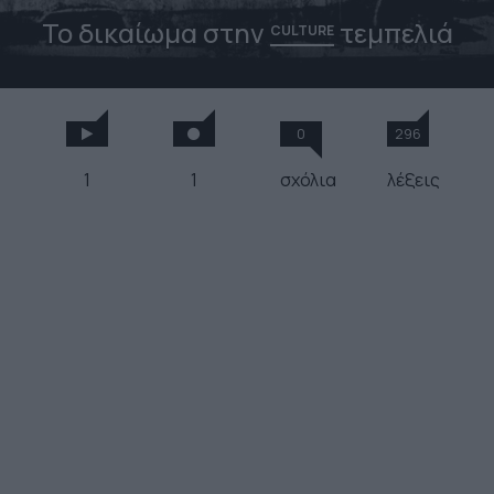
Το δικαίωμα στην
τεμπελιά
CULTURE
0
296
1
1
σχόλια
λέξεις