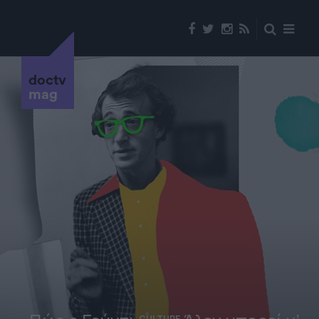
doctv
mag
CULTURE