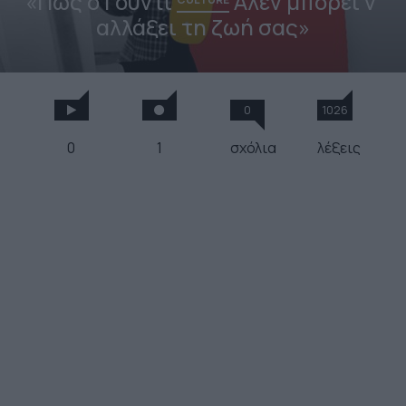
«Πώς ο Γούντι
Άλεν μπορεί ν’
αλλάξει τη ζωή σας»
0
1026
0
1
σχόλια
λέξεις