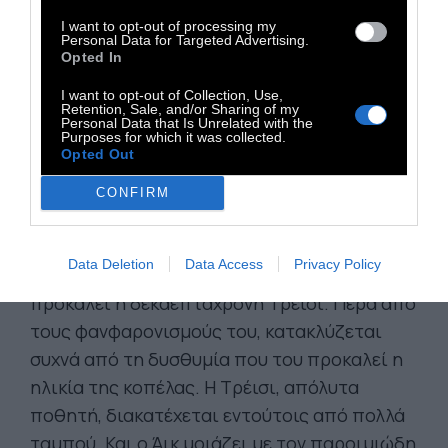
ανάμεσα στις αντιφάσεις που προβάλλει
I want to opt-out of processing my
Personal Data for Targeted Advertising.
στην οθόνη ο Άλεν. Στις ταινίες του, μια
Opted In
πτυχή υποσκάπτει συχνά εκ των έσω την
I want to opt-out of Collection, Use,
έλξη που νιώθουν τα άτομα:
η επιθυμία που
Retention, Sale, and/or Sharing of my
Personal Data that Is Unrelated with the
τα κατακλύζει ερωτοτροπεί με το
Purposes for which it was collected.
Opted Out
απαγορευμένο, το οποίο τη φτάνει στον
παροξυσμό και συνάμα την καταστρέφει.
CONFIRM
Στο Μανχάταν, ο σαραντάρης Άικ (Άλεν)
Data Deletion
Data Access
Privacy Policy
παλεύει ενάντια στη σαγήνη που του
προκαλεί η δεκαεπτάχρονη Τρέισι. Πέρα από
τους φανφαρονισμούς του, κατακλύζεται
συχνά από τη δυσθυμία που του προκαλεί η
ηλικία της κοπέλας. Η Τρέισι, απόλυτα
ποθητή, διακατέχεται εντούτοις από πολλά
ταμπού. Και ο Άικ μοιάζει με τον παροιμιώδη