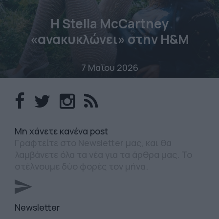
Η Stella McCartney
«ανακυκλώνει» στην H&M
7 Μαΐου 2026
Mη χάνετε κανένα post
Γραφτείτε στο Newsletter μας, και θα
λαμβάνετε όλα τα νέα για τα άρθρα μας. Το
στέλνουμε δύο φορές τον μήνα.
Newsletter