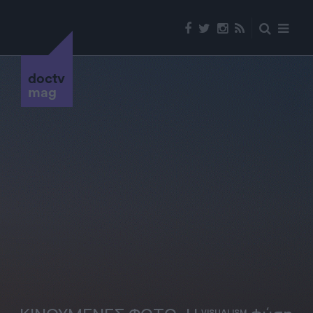
doctv
mag
VISUALISM