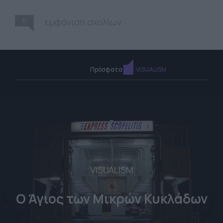
0
εμφάνιση σχολίων
Πρόσφατα
VISUALISM
VISUALISM
Ο Άγιος των Μικρών Κυκλάδων