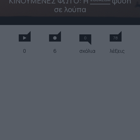
ΚΙΝΟΥΜΕΝΕΣ ΦΩΤΟ: Η
φύση
σε λούπα
0
78
0
6
σχόλια
λέξεις