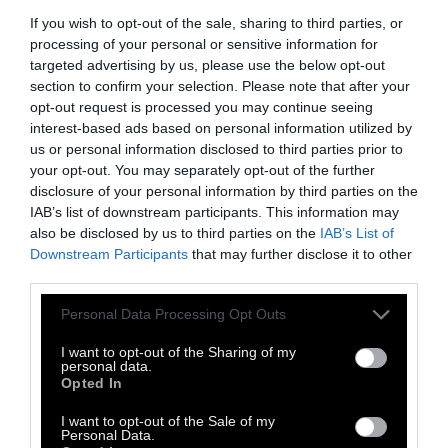
με το παγωμένο νερό. Σε ένα μικρότερο μπολ
If you wish to opt-out of the sale, sharing to third parties, or
βάζουμε το γιαούρτι. Στο ταψί τοποθετούμε
processing of your personal or sensitive information for
αντικολλητικό χαρτί και αλείφουμε με λίγο
targeted advertising by us, please use the below opt-out
ελαιόλαδο.
Βάζουμε όλα τα υλικά για το
section to confirm your selection. Please note that after your
opt-out request is processed you may continue seeing
πανάρισμα μέσα σε μία σακούλα που
interest-based ads based on personal information utilized by
κλείνει καλά και ανακινούμε. Παίρνουμε
us or personal information disclosed to third parties prior to
δύο από τα κομμάτια του κοτόπουλου και
your opt-out. You may separately opt-out of the further
disclosure of your personal information by third parties on the
τα περνάμε από το μπολ με το γιαούρτι.
IAB’s list of downstream participants. This information may
Ύστερα τα βάζουμε μέσα στη σακούλα και
also be disclosed by us to third parties on the
IAB’s List of
ανακινούμε μέχρι να καλυφθούν πλήρως
.
Downstream Participants
that may further disclose it to other
third parties.
Τα τοποθετούμε στην κόλλα ψησίματος και
επαναλαμβάνουμε τη διαδικασία με τα
Personal Data Processing Opt Outs
υπόλοιπα κομμάτια. Όταν τοποθετηθούν
I want to opt-out of the Sharing of my
όλα στο ταψί, ραντίζουμε με λίγο ελαιόλαδο
personal data.
Opted In
και ψήνουμε για μία ώρα σε προθερμασμένο
φούρνο, στους 200 βαθμούς. Κατά καιρούς
I want to opt-out of the Sale of my
Personal Data.