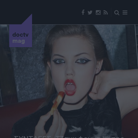
doctv
mag
ΖΗΝ