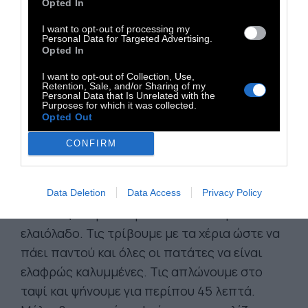
τα γυρνάμε για να ψηθούν καλά και να γίνουν
Opted In
τραγανά από όλες τις μεριές.
I want to opt-out of processing my
Personal Data for Targeted Advertising.
Opted In
I want to opt-out of Collection, Use,
Μαμαδίστικες πατάτες σαν τηγανητές
Retention, Sale, and/or Sharing of my
Personal Data that Is Unrelated with the
ΥΛΙΚΑ:
4 μεγάλες πατάτες, λίγο ελαιόλαδο,
Purposes for which it was collected.
ρίγανη και αλάτι.
Opted Out
ΕΚΤΕΛΕΣΗ:
Κόβουμε τις πατάτες πολύ
CONFIRM
λεπτές. Προθερμαίνουμε το φούρνο στους
200 βαθμούς. Στρώνουμε ένα μεγάλο ταψί με
αντικολλητικό χαρτί. Βάζουμε μέσα όλες τις
Data Deletion
Data Access
Privacy Policy
πατάτες και ρίχνουμε από πάνω λίγο
ελαιόλαδο. Τις τρίβουμε με τα χέρια ώστε να
πάει παντού και όλες οι πατάτες να είναι
ελαφρώς καλυμμένες. Τις απλώνουμε στο
ταψί και ψήνουμε για περίπου 45 λεπτά.