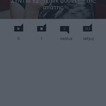
ΣΥΝΤΑΓΕΣ: Τζανκ φουντ
της
απάτης
0
363
0
1
σχόλια
λέξεις