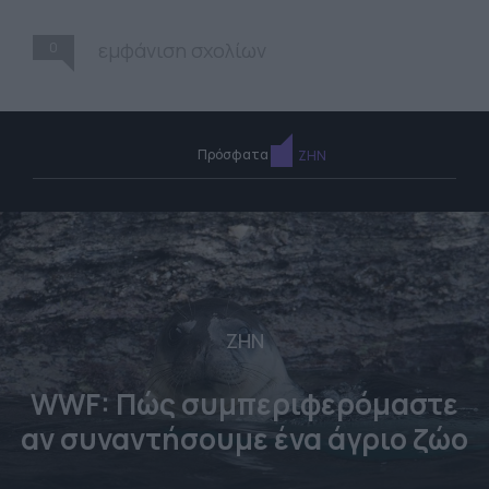
0
εμφάνιση σχολίων
Πρόσφατα
ΖΗΝ
ΖΗΝ
WWF: Πώς συμπεριφερόμαστε
αν συναντήσουμε ένα άγριο ζώο