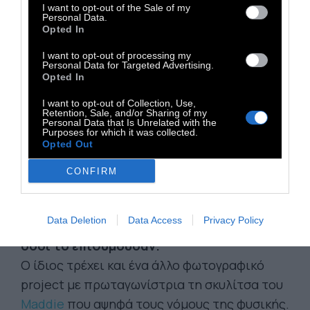
I want to opt-out of the Sale of my
Personal Data.
Opted In
σελίδα
,
στην οποία ζήτησε να δηλώσουν
I want to opt-out of processing my
Personal Data for Targeted Advertising.
ενδιαφέρον άνθρωποι από όλη την Αμερική
Opted In
κι άρχισε να ταξιδεύει με την κάμερά του. Ένα
I want to opt-out of Collection, Use,
χρόνο και 63.565 μίλια μετά, 365 άνθρωποι
Retention, Sale, and/or Sharing of my
Personal Data that Is Unrelated with the
αφηγούνται τις ιστορίες τους.
Ο Humphrey
Purposes for which it was collected.
Opted Out
κρατούσε «ημερολόγιο» στο facebook όλο
αυτό το χρόνο που διέσχιζε την Αμερική,
CONFIRM
κάνοντας το “This wild idea” ένα ζωντανό
project που μπορούσαν να
Data Deletion
Data Access
Privacy Policy
παρακολουθήσουν και να σχολιάσουν όλοι
όσοι το επιθυμούσαν.
Ο ίδιος τρέχει και ένα άλλο φωτογραφικό
project με πρωταγωνίστρια τη σκυλίτσα του
Maddie
που αψηφά τους νόμους της φυσικής.