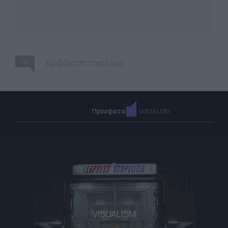
0
εμφάνιση σχολίων
Πρόσφατα
VISUALISM
VISUALISM