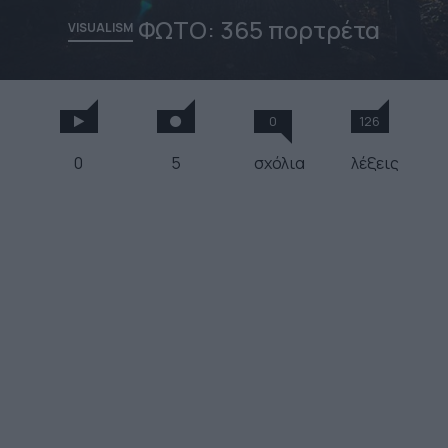
ΦΩΤΟ: 365 πορτρέτα
VISUALISM
0
126
0
5
σχόλια
λέξεις