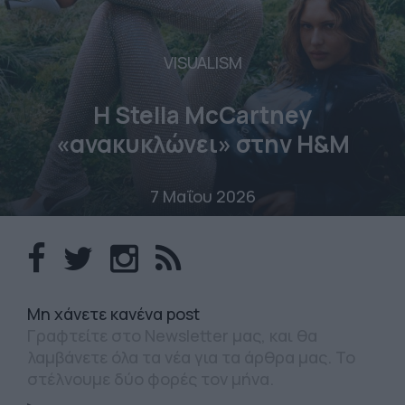
VISUALISM
Η Stella McCartney
«ανακυκλώνει» στην H&M
7 Μαΐου 2026
Mη χάνετε κανένα post
Γραφτείτε στο Newsletter μας, και θα
λαμβάνετε όλα τα νέα για τα άρθρα μας. Το
στέλνουμε δύο φορές τον μήνα.