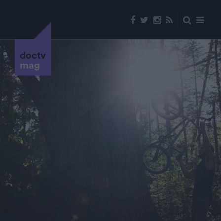
doctv
mag