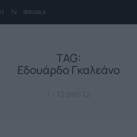
ST
TV
SPECIALS
TAG:
Εδουάρδο Γκαλεάνο
1 - 12 από 12