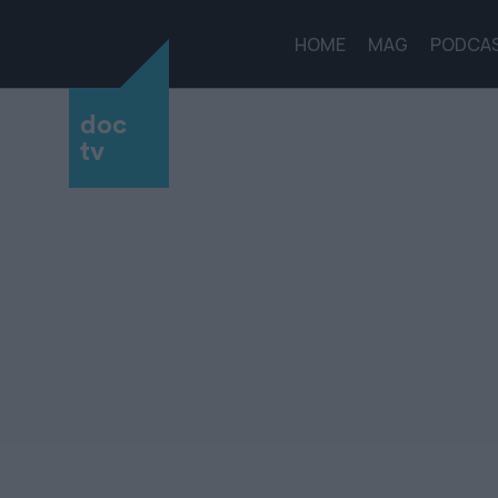
HOME
MAG
PODCA
doc
tv