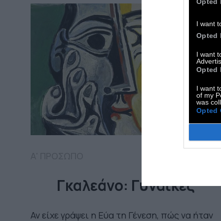
Opted 
I want t
Opted 
I want 
Advertis
Opted 
I want t
of my P
was col
Opted 
Α' ΠΡΟΣΩΠΟ
Γκαλεάνο: Γυναίκες
Αν είχε γράψει η Εύα τη Γένεση, πώς να ήταν