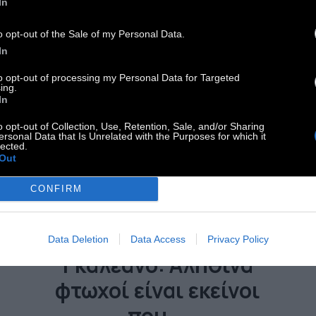
In
o opt-out of the Sale of my Personal Data.
In
to opt-out of processing my Personal Data for Targeted
ing.
In
o opt-out of Collection, Use, Retention, Sale, and/or Sharing
ersonal Data that Is Unrelated with the Purposes for which it
lected.
Out
CONFIRM
Α' ΠΡΟΣΩΠΟ
Data Deletion
Data Access
Privacy Policy
Γκαλεάνο: Αληθινά
φτωχοί είναι εκείνοι
που...