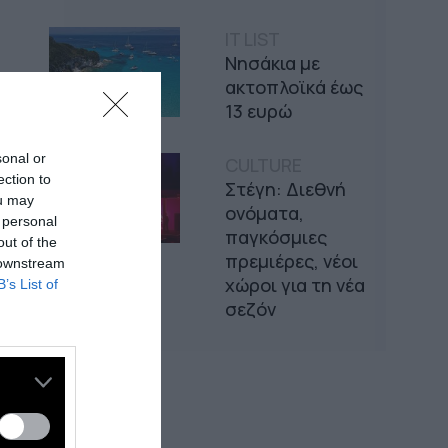
IT LIST
Νησάκια με
ακτοπλοϊκά έως
13 ευρώ
sonal or
CULTURE
ection to
Στέγη: Διεθνή
ou may
ονόματα,
 personal
παγκόσμιες
out of the
πρεμιέρες, νέοι
 downstream
χώροι για τη νέα
B’s List of
σεζόν