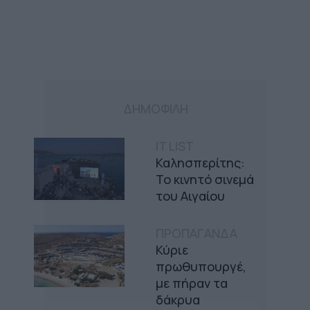
ΔΗΜΟΦΙΛΗ
IT LIST
Καλησπερίτης:
Το κινητό σινεμά
του Αιγαίου
ΠΡΟΠΑΓΑΝΔΑ
Κύριε
πρωθυπουργέ,
με πήραν τα
δάκρυα