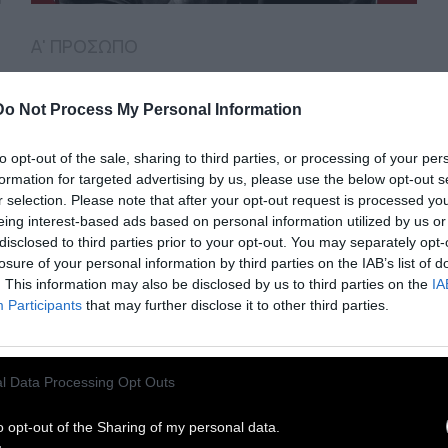
Α' ΠΡΟΣΩΠΟ
Γκαλεάνο: Οι άνθρωποι
Do Not Process My Personal Information
βρίσκονται στην
to opt-out of the sale, sharing to third parties, or processing of your per
υπηρεσία των
formation for targeted advertising by us, please use the below opt-out s
r selection. Please note that after your opt-out request is processed y
πραγμάτων
eing interest-based ads based on personal information utilized by us or
disclosed to third parties prior to your opt-out. You may separately opt-
losure of your personal information by third parties on the IAB’s list of
Ένα «μανιφέστο» από τον Εδουάρδο
. This information may also be disclosed by us to third parties on the
IA
Γκαλεάνο
Participants
that may further disclose it to other third parties.
16 Φεβρουαρίου 2023
l Data Processing Opt Outs
o opt-out of the Sharing of my personal data.