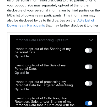
us or personal information disclosed to third parties prior to
αγάπης
your opt-out. You may separately opt-out of the further
disclosure of your personal information by third parties on the
IAB’s list of downstream participants. This information may
Τέχνη του δρόμου με έναν κοινό
also be disclosed by us to third parties on the
IAB’s List of
Downstream Participants
that may further disclose it to other
παρονομαστή
third parties.
Personal Data Processing Opt Outs
14 Φεβρουαρίου 2014
I want to opt-out of the Sharing of my
personal data.
Opted In
I want to opt-out of the Sale of my
Personal Data.
Opted In
I want to opt-out of processing my
Personal Data for Targeted Advertising.
Opted In
I want to opt-out of Collection, Use,
Retention, Sale, and/or Sharing of my
Personal Data that Is Unrelated with the