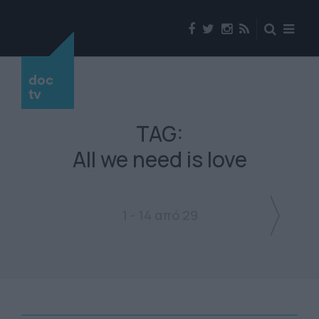
doc
tv
TAG:
All we need is love
1 - 14 από 29