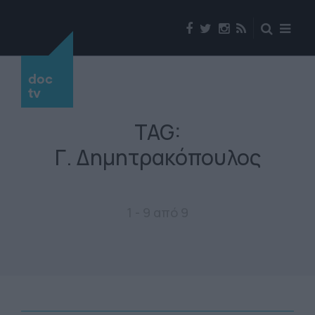
doc
tv
TAG:
Γ. Δημητρακόπουλος
1 - 9 από 9