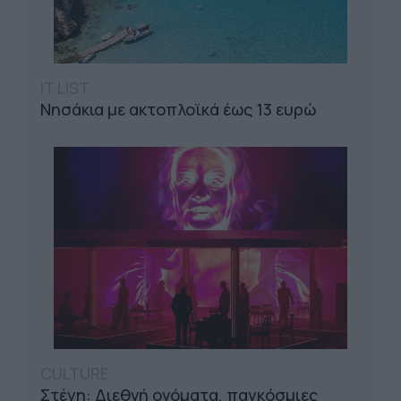
IT LIST
Νησάκια με ακτοπλοϊκά έως 13 ευρώ
CULTURE
Στέγη: Διεθνή ονόματα, παγκόσμιες