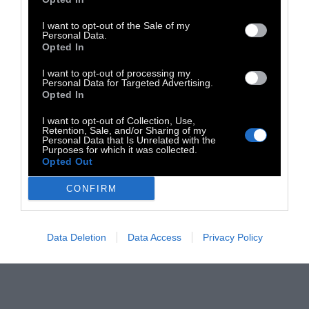
Atmosfear
I want to opt-out of the Sale of my
Personal Data.
Opted In
Μουσική για να την πάρεις μαζί σου παντού
I want to opt-out of processing my
Personal Data for Targeted Advertising.
24 Απριλίου 2012
Opted In
I want to opt-out of Collection, Use,
Retention, Sale, and/or Sharing of my
Personal Data that Is Unrelated with the
Purposes for which it was collected.
Opted Out
CONFIRM
Data Deletion
Data Access
Privacy Policy