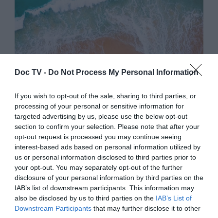
Doc TV -
Do Not Process My Personal Information
UPTEMPO
If you wish to opt-out of the sale, sharing to third parties, or
processing of your personal or sensitive information for
Lego Boy: Higher Heights
targeted advertising by us, please use the below opt-out
section to confirm your selection. Please note that after your
opt-out request is processed you may continue seeing
O Έλληνας dj και παραγωγός μάς στέλνει
interest-based ads based on personal information utilized by
us or personal information disclosed to third parties prior to
μουσικές από τις νότιες θάλασσες
your opt-out. You may separately opt-out of the further
disclosure of your personal information by third parties on the
IAB’s list of downstream participants. This information may
6 Σεπτεμβρίου 2016
also be disclosed by us to third parties on the
IAB’s List of
Downstream Participants
that may further disclose it to other