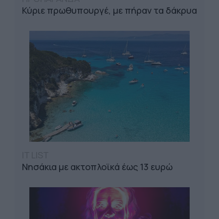
Κύριε πρωθυπουργέ, με πήραν τα δάκρυα
IT LIST
Νησάκια με ακτοπλοϊκά έως 13 ευρώ