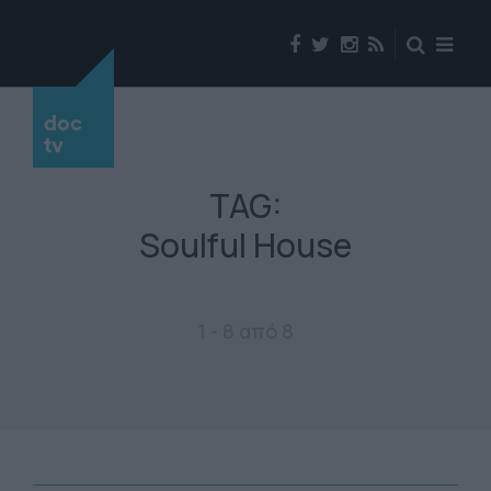
doc
tv
TAG:
Soulful House
1 - 8 από 8