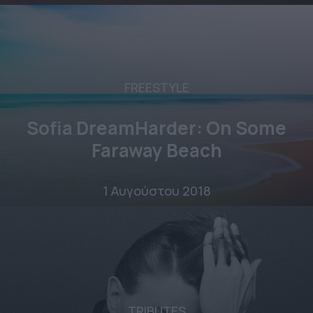
FREESTYLE
Sofia DreamHarder: On Some
Faraway Beach
1 Αυγούστου 2018
TRIBUTES