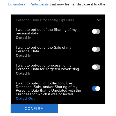
Nikko Patrelakis: Dear Diary
Downstream Participants
that may further disclose it to other
third parties.
Αγαπημένο μου ημερολόγιο, η ζωή περνάει
Personal Data Processing Opt Outs
γρήγορα αλλά έχει πλάκα
I want to opt-out of the Sharing of my
personal data.
Opted In
7 Ιουλίου 2013
I want to opt-out of the Sale of my
Personal Data.
Opted In
I want to opt-out of processing my
Personal Data for Targeted Advertising.
Opted In
I want to opt-out of Collection, Use,
Retention, Sale, and/or Sharing of my
Personal Data that Is Unrelated with the
Purposes for which it was collected.
Opted Out
CONFIRM