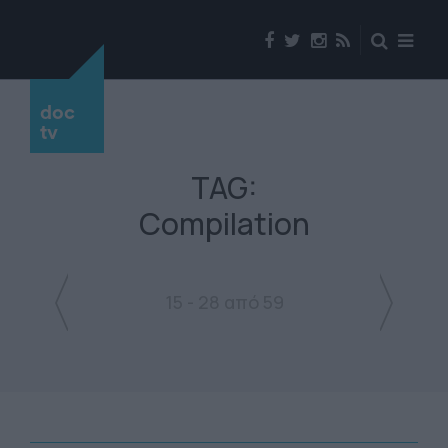
doc
tv
TAG:
Compilation
15 - 28 από 59