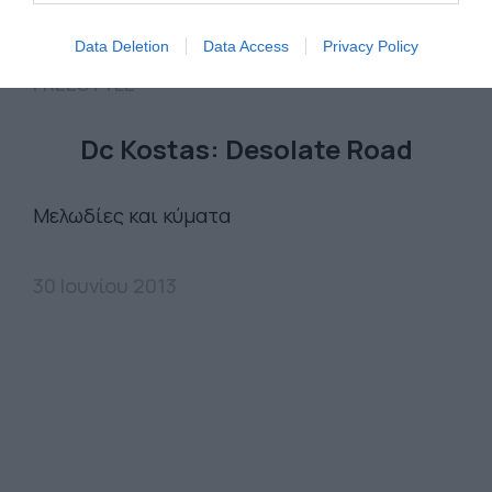
Data Deletion
Data Access
Privacy Policy
FREESTYLE
Dc Kostas: Desolate Road
Μελωδίες και κύματα
30 Ιουνίου 2013