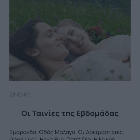
ΣΙΝΕΦΙΛ
Οι Ταινίες της Εβδομάδας
Σμαράγδα. Οδός Μάλαγα. Οι Δοκιμάστριες.
Good Luck, Have Fun, Don’t Die. Η Μικρή