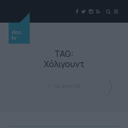
doc
tv
TAG:
Χόλιγουντ
1 - 14 από 118